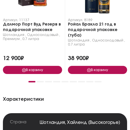
Артикул: 11137
Артикул: 8189
Далмор Порт Вуд Резерв в
Ройал Бракла 21 год в
подарочной упаковке
подарочной упаковке
Шотландия
,
Односолодовый
,
(туба)
Премиум
,
0.7 литра
Шотландия
,
Односолодовый
,
0.7 литра
12 900₽
38 900₽
В корзину
В корзину
Характеристики
Страна
Шотландия
,
Хайленд (Высокогорье)