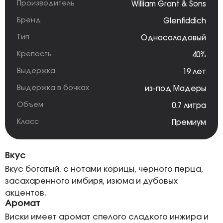
Производитель
William Grant & Sons
Бренд
Glenfiddich
Тип
Односолодовый
Крепость
40%
Выдержка
19 лет
Выдержка в бочках
из-под Мадеры
Объем
0.7 литра
Класс
Премиум
Вкус
Вкус богатый, с нотами корицы, черного перца,
засахаренного имбиря, изюма и дубовых
акцентов.
Аромат
Виски имеет аромат спелого сладкого инжира и