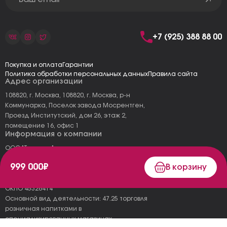
+7 (925) 388 88 00
Покупка и оплата
Гарантии
Политика обработки персональных данных
Правила сайта
Адрес организации
108820, г. Москва, 108820, г. Москва, р-н
Коммунарка, Поселок завода Мосрентген,
Проезд Институтский, дом 26, этаж 2,
помещение 16, офис 1
Информация о компании
ООО "Тоскана"
ИНН: 7727177973
999 000₽
В корзину
КПП: 775101001
ОГРН 1157746478120
ОКПО 45326414
Основной вид деятельности: 47.25 торговля
розничная напитками в
специализированных магазинах