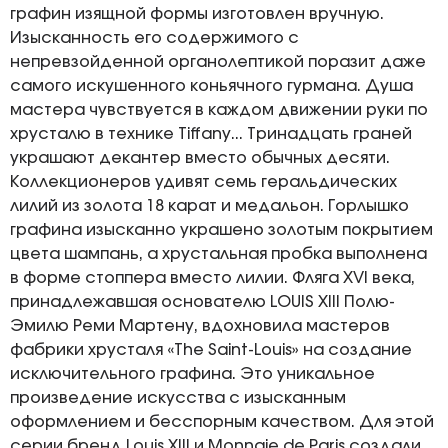
графин изящной формы изготовлен вручную.
Изысканность его содержимого с
непревзойденной органолептикой поразит даже
самого искушенного коньячного гурмана. Душа
мастера чувствуется в каждом движении руки по
хрусталю в технике Tiffany... Тринадцать граней
украшают декантер вместо обычных десяти.
Коллекционеров удивят семь геральдических
лилий из золота 18 карат и медальон. Горлышко
графина изысканно украшено золотым покрытием
цвета шампань, а хрустальная пробка выполнена
в форме стоппера вместо лилии. Фляга XVI века,
принадлежавшая основателю LOUIS XIII Полю-
Эмилю Реми Мартену, вдохновила мастеров
фабрики хрусталя «The Saint-Louis» на создание
исключительного графина. Это уникальное
произведение искусства с изысканным
оформлением и бесспорным качеством. Для этой
серии бренд Louis XIII и Monnaie de Paris создали