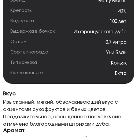
Бренд
Remy Martin
Крепость
40%
Выдержка
100 лет
Выдержка в бочках
Из французского дуба
Объем
0.7 литра
Сорт винограда
Уни Блан
Тип коньяка
Коньяк
Класс коньяка
Extra
Вкус
Изысканный, мягкий, обволакивающий вкус с
акцентами сухофруктов и белых цветов.
Продолжительное, насыщенное послевкусие
отмечено благородными штрихами дуба.
Аромат