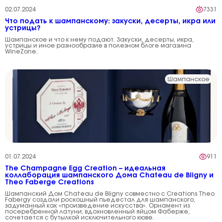
02.07.2024
7331
Что подать к шампанскому: закуски, десерты, икра или
устрицы?
Шампанское и что к нему подают. Закуски, десерты, икра,
устрицы и иное разнообразие в полезном блоге магазина
WineZone.
Шампанское
01.07.2024
911
The Champagne Egg Creation – идеальная
коллаборация шампанского Дома Chateau de Bligny и
Theo Faberge Creations
Шампанский Дом Chateau de Bligny совместно с Creations Theo
Fabergу создали роскошный пьедестал для шампанского,
задуманный как «произведение искусства». Орнамент из
посеребренной латуни, вдохновленный яйцом Фаберже,
сочетается с бутылкой исключительного кюве.