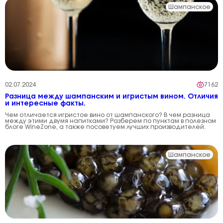
Шампанское
02.07.2024
7162
Разница между шампанским и игристым вином. Отличия
и интересные факты.
Чем отличается игристое вино от шампанского? В чем разница
между этими двумя напитками? Разберем по пунктам в полезном
блоге WineZone, а также посоветуем лучших производителей.
Шампанское