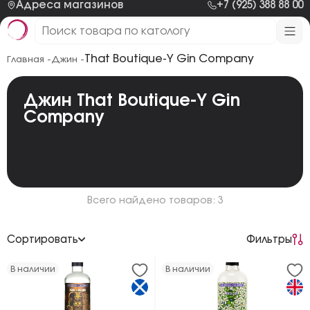
Адреса магазинов
+7 (925) 388 88 00
That Boutique-Y Gin Company
Главная -
Джин -
Джин That Boutique-Y Gin
Company
Всего найдено товаров: 3
Сортировать
Фильтры
По возрастанию цены
В наличии
В наличии