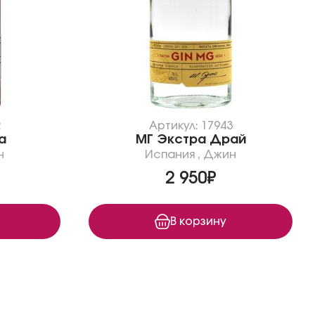
2
Артикул: 17943
а
МГ Экстра Драй
н
Испания
,
Джин
2 950₽
В корзину