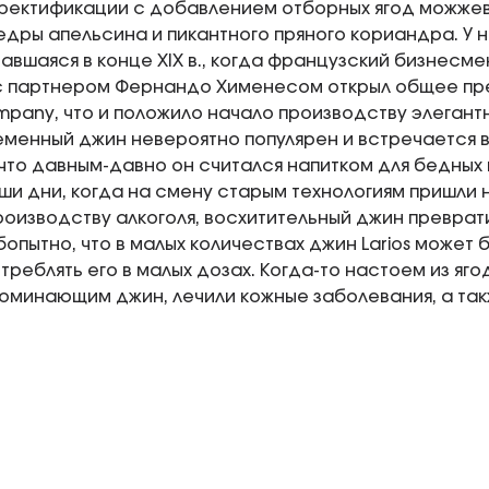
 ректификации с добавлением отборных ягод можже
едры апельсина и пикантного пряного кориандра. У 
чавшаяся в конце XIX в., когда французский бизнесм
с партнером Фернандо Хименесом открыл общее пре
pany, что и положило начало производству элеган
менный джин невероятно популярен и встречается 
что давным-давно он считался напитком для бедных 
ши дни, когда на смену старым технологиям пришли
роизводству алкоголя, восхитительный джин преврат
опытно, что в малых количествах джин Larios может 
отреблять его в малых дозах. Когда-то настоем из яг
оминающим джин, лечили кожные заболевания, а так