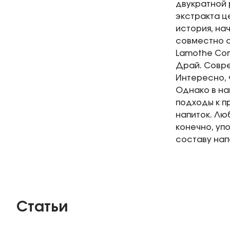
двукратной
экстракта ц
история, на
совместно 
Lamothe Com
Драй. Совре
Интересно, 
Однако в на
подходы к п
напиток. Люб
конечно, уп
составу нап
Статьи