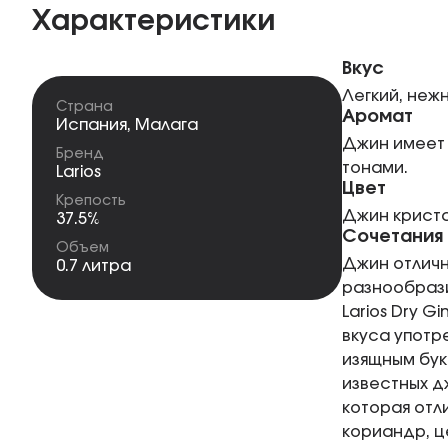
Характеристики
Вкус
Легкий, неж
Страна
Аромат
Испания
,
Малага
Джин имеет 
Бренд
тонами.
Larios
Цвет
Крепость
Джин криста
37.5%
Сочетания
Объем
Джин отличн
0.7 литра
разнообрази
Larios Dry G
вкуса употр
изящным бук
известных д
которая отл
кориандр, ц