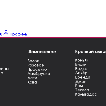
0
Профиль
Крепкий алко
Шампанское
Коньяк
Белое
Виски
Розовое
вина
Водка
Просекко
на
Ликёр
Ламбруско
Бренди
Асти
Джин
Кава
Ром
Текила
Кальвадос