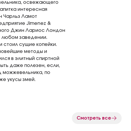
вельника, освежающего
напитка интересная
ен Чарльз Ламот
дприятие Jimenez &
тного Джин Лариос Лондон
в любом заведении.
и стоил сущие копейки.
 новейшие методы и
ился в элитный спиртной
быть даже полезен, если,
од можжевельника, по
же укусы змей.
Смотреть все