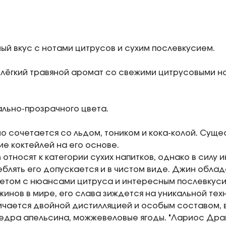
ный вкус с нотами цитрусов и сухим послевкусием.
лёгкий травяной аромат со свежими цитрусовыми н
льно-прозрачного цвета.
о сочетается со льдом, тоником и кока-колой. Сущ
е коктейлей на его основе.
in относят к категории сухих напитков, однако в силу
еблять его допускается и в чистом виде. Джин обла
етом с нюансами цитруса и интересным послевкуси
жинов в мире, его слава зиждется на уникальной тех
ичается двойной дистилляцией и особым составом, в
едра апельсина, можжевеловые ягоды. "Лариос Др