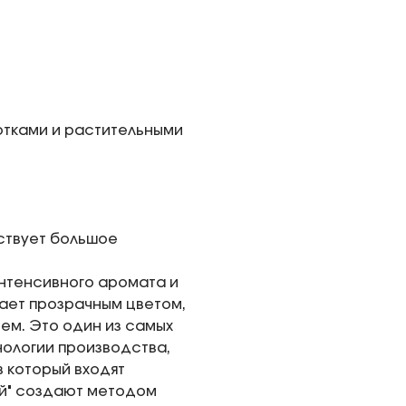
отками и растительными
ествует большое
 интенсивного аромата и
дает прозрачным цветом,
ем. Это один из самых
нологии производства,
 который входят
ай" создают методом