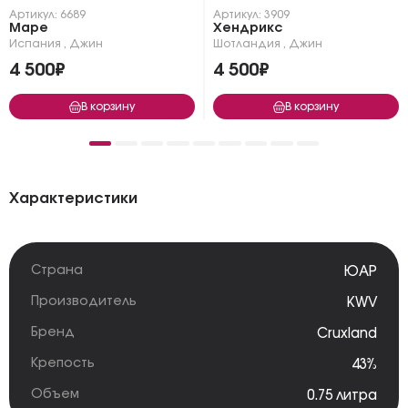
Артикул: 6689
Артикул: 3909
Маре
Хендрикс
Испания
,
Джин
Шотландия
,
Джин
4 500₽
4 500₽
В корзину
В корзину
Характеристики
Страна
ЮАР
Производитель
KWV
Бренд
Cruxland
Крепость
43%
Объем
0.75 литра