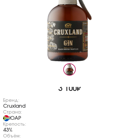
3 100₽
Бренд:
Cruxland
Страна:
ЮАР
Крепость:
43%
Объём: