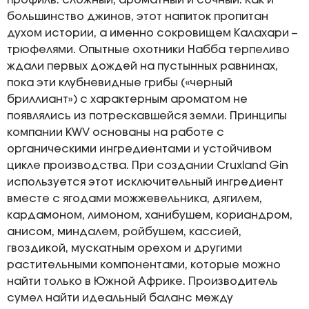
профиль: сложный, ароматный и сочный. Как и
большинство джинов, этот напиток пропитан
духом истории, а именно сокровищем Калахари –
трюфелями. Опытные охотники Набба терпеливо
ждали первых дождей на пустынных равнинах,
пока эти клубневидные грибы («черный
бриллиант») с характерным ароматом не
появлялись из потрескавшейся земли. Принципы
компании KWV основаны на работе с
органическими ингредиентами и устойчивом
цикле производства. При создании Cruxland Gin
используетcя этот исключительный ингредиент
вместе с ягодами можжевельника, дягилем,
кардамоном, лимоном, ханибушем, кориандром,
анисом, миндалем, ройбушем, кассией,
гвоздикой, мускатным орехом и другими
растительными компонентами, которые можно
найти только в Южной Африке. Производитель
сумел найти идеальный баланс между