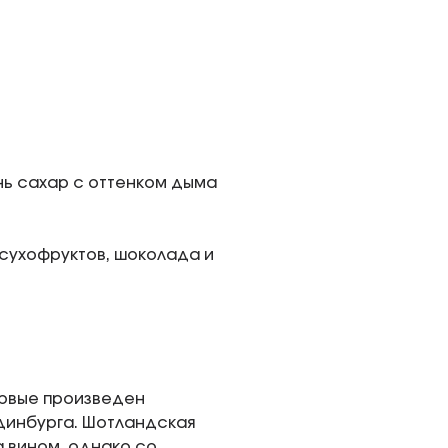
нь сахар с оттенком дыма
сухофруктов, шоколада и
первые произведен
динбурга. Шотландская
а вином, однако со