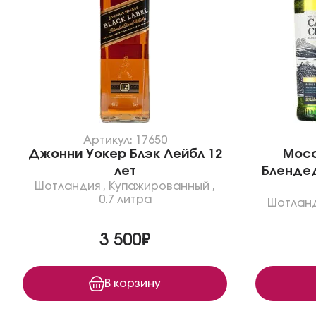
Артикул: 17650
Джонни Уокер Блэк Лейбл 12
Мосс
лет
Блендед
Шотландия
,
Купажированный
,
0.7 литра
Шотлан
3 500₽
В корзину