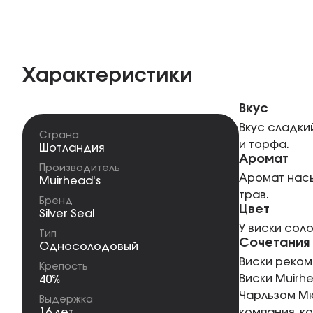
Характеристики
Вкус
Вкус сладки
Страна
и торфа.
Шотландия
Аромат
Производитель
Аромат насы
Muirhead's
трав.
Бренд
Цвет
Silver Seal
У виски сол
Тип
Сочетания
Односолодовый
Виски реком
Крепость
Виски Muirhe
40%
Чарльзом Мю
Выдержка
16 лет
компания, к