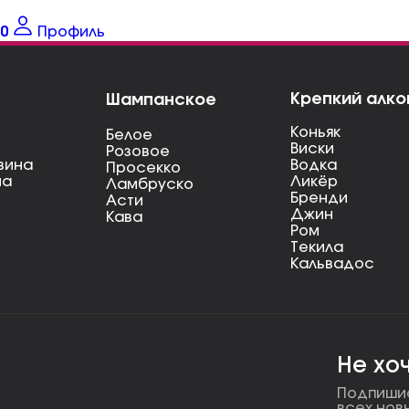
0
Профиль
Крепкий алко
Шампанское
Коньяк
Белое
Виски
Розовое
вина
Водка
Просекко
на
Ликёр
Ламбруско
Бренди
Асти
Джин
Кава
Ром
Текила
Кальвадос
Не хо
Подпишис
всех нов