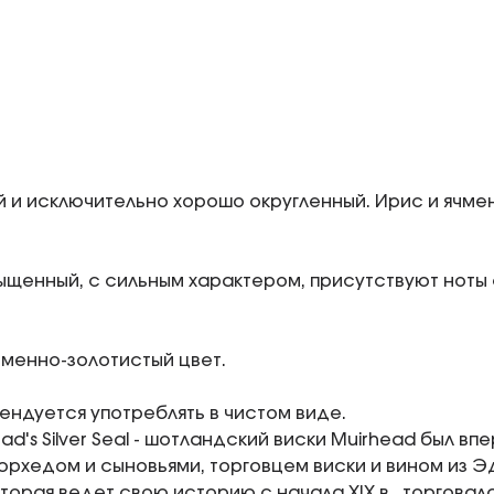
й и исключительно хорошо округленный. Ирис и ячме
щенный, с сильным характером, присутствуют ноты 
оменно-золотистый цвет.
ендуется употреблять в чистом виде.
ad's Silver Seal - шотландский виски Muirhead был в
рхедом и сыновьями, торговцем виски и вином из Э
оторая ведет свою историю с начала XIX в., торговал