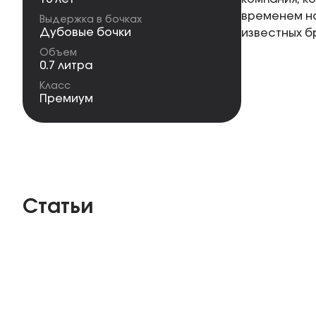
временем на
Выдержка в бочках
Дубовые бочки
известных б
Объем
0.7 литра
Класс
Премиум
Статьи