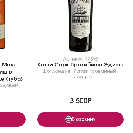
0
Артикул: 17895
л Молт
Катти Сарк Прохибишн Эдишн
Шотландия
,
Купажированный
,
иш в
0.7 литра
е (туба)
одовый
,
3 500₽
В корзину