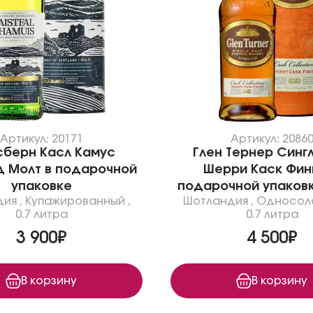
Артикул: 20171
Артикул: 2086
берн Касл Камус
Глен Тернер Синг
 Молт в подарочной
Шерри Каск Фин
упаковке
подарочной упаковк
дия
,
Купажированный
,
Шотландия
,
Односол
0.7 литра
0.7 литра
3 900₽
4 500₽
В корзину
В корзину