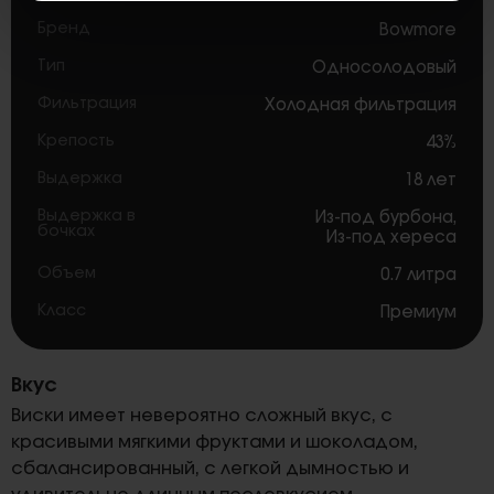
Бренд
Bowmore
Тип
Односолодовый
Фильтрация
Холодная фильтрация
Крепость
43%
Выдержка
18 лет
Выдержка в
Из-под бурбона
,
бочках
Из-под хереса
Объем
0.7 литра
Класс
Премиум
Вкус
Виски имеет невероятно сложный вкус, с
красивыми мягкими фруктами и шоколадом,
сбалансированный, с легкой дымностью и