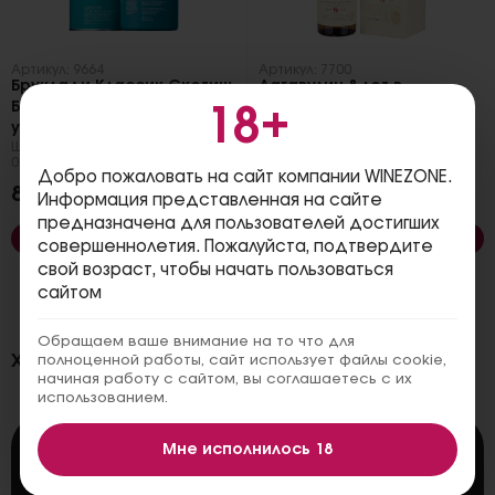
Артикул: 9664
Артикул: 7700
Бруклади Классик Скотиш
Лагавулин 8 лет в
Барли в подарочной
подарочной упаковке
18+
Шотландия
,
Односолодовый
,
упаковке (туба)
0.7 литра
Шотландия
,
Односолодовый
,
0.7 литра
Добро пожаловать на сайт компании WINEZONE.
8 900₽
8 500₽
Информация представленная на сайте
предназначена для пользователей достигших
В корзину
В корзину
совершеннолетия. Пожалуйста, подтвердите
свой возраст, чтобы начать пользоваться
сайтом
Обращаем ваше внимание на то что для
Характеристики
полноценной работы, сайт использует файлы cookie,
начиная работу с сайтом, вы соглашаетесь с их
использованием.
Страна
Мне исполнилось 18
Шотландия
,
Айла
Производитель
Bowmore Distillery