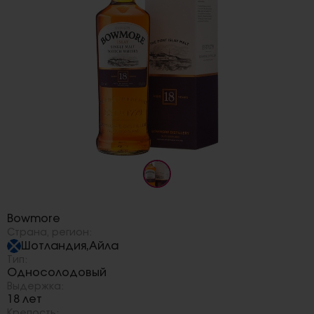
Бренд:
Bowmore
Страна, регион:
Шотландия
Айла
,
Тип:
Односолодовый
Выдержка:
18 лет
Крепость: