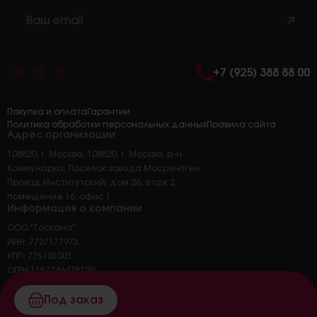
+7 (925) 388 88 00
Покупка и оплата
Гарантии
Политика обработки персональных данных
Правила сайта
Адрес организации
108820, г. Москва, 108820, г. Москва, р-н
Коммунарка, Поселок завода Мосрентген,
Проезд Институтский, дом 26, этаж 2,
помещение 16, офис 1
Информация о компании
ООО "Тоскана"
ИНН: 7727177973
КПП: 775101001
ОГРН 1157746478120
ОКПО 45326414
Основной вид деятельности: 47.25 торговля
Под заказ
розничная напитками в