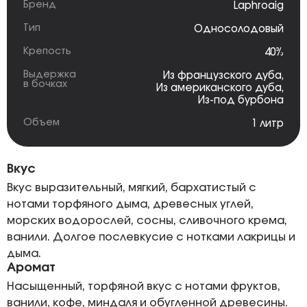
Бренд
Laphroaig
Тип
Односолодовый
Крепость
40%
Выдержка
Из французского дуба
,
в бочках
Из американского дуба
,
Из-под бурбона
Объем
1 литр
Вкус
Вкус выразительный, мягкий, бархатистый с
нотами торфяного дыма, древесных углей,
морских водорослей, сосны, сливочного крема,
ванили. Долгое послевкусие с нотками лакрицы и
дыма.
Аромат
Насыщенный, торфяной вкус с нотами фруктов,
ванили, кофе, миндаля и обугленной древесины.