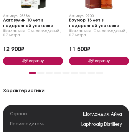
Артикул: 23386
Артикул: 9700
Лагавулин 10 лет в
Боумор 15 лет в
подарочной упаковке
подарочной упаковке
Шотландия
,
Односолодовый
,
Шотландия
,
Односолодовый
,
0.7 литра
0.7 литра
12 900₽
11 500₽
В корзину
В корзину
Характеристики
Страна
Шотландия
,
Айла
Производитель
Laphroaig Distillery