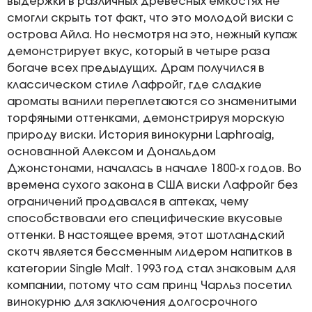
выдержки в различных древесных емкостях не
смогли скрыть тот факт, что это молодой виски с
острова Айла. Но несмотря на это, нежный купаж
демонстрирует вкус, который в четыре раза
богаче всех предыдущих. Драм получился в
классическом стиле Лафройг, где сладкие
ароматы ванили переплетаются со знаменитыми
торфяными оттенками, демонстрируя морскую
природу виски. История винокурни Laphroaig,
основанной Алексом и Дональдом
Джонстонами, началась в начале 1800-х годов. Во
времена сухого закона в США виски Лафройг без
ограничений продавался в аптеках, чему
способствовали его специфические вкусовые
оттенки. В настоящее время, этот шотландский
скотч является бессменным лидером напитков в
категории Single Malt. 1993 год стал знаковым для
компании, потому что сам принц Чарльз посетил
винокурню для заключения долгосрочного