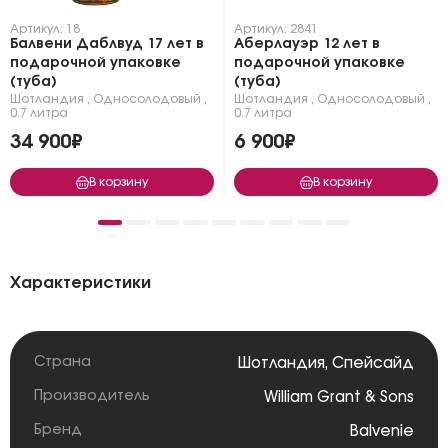
Артикул: 18
Артикул: 2841
Балвени Даблвуд 17 лет в
Аберлауэр 12 лет в
подарочной упаковке
подарочной упаковке
(туба)
(туба)
Шотландия
,
Односолодовый
,
Шотландия
,
Односолодовый
,
0.7 литра
0.7 литра
34 900₽
6 900₽
В корзину
В корзину
Характеристики
Страна
Шотландия
,
Спейсайд
Производитель
William Grant & Sons
Бренд
Balvenie