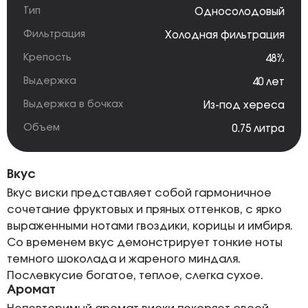
Тип
Односолодовый
Фильтрация
Холодная фильтрация
Крепость
48%
Выдержка
40 лет
Выдержка в бочках
Из-под хереса
Объем
0.75 литра
Вкус
Вкус виски представляет собой гармоничное
сочетание фруктовых и пряных оттенков, с ярко
выраженными нотами гвоздики, корицы и имбиря.
Со временем вкус демонстрирует тонкие ноты
темного шоколада и жареного миндаля.
Послевкусие богатое, теплое, слегка сухое.
Аромат