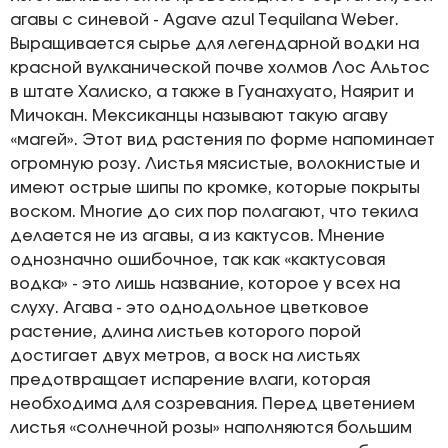
агавы с синевой - Agave azul Tequilana Weber.
Выращивается сырье для легендарной водки на
красной вулканической почве холмов Лос Альтос
в штате Халиско, а также в Гуанахуато, Наярит и
Мичокан. Мексиканцы называют такую агаву
«магей». Этот вид растения по форме напоминает
огромную розу. Листья мясистые, волокнистые и
имеют острые шипы по кромке, которые покрыты
воском. Многие до сих пор полагают, что текила
делается не из агавы, а из кактусов. Мнение
однозначно ошибочное, так как «кактусовая
водка» - это лишь название, которое у всех на
слуху. Агава - это однодольное цветковое
растение, длина листьев которого порой
достигает двух метров, а воск на листьях
предотвращает испарение влаги, которая
необходима для созревания. Перед цветением
листья «солнечной розы» наполняются большим