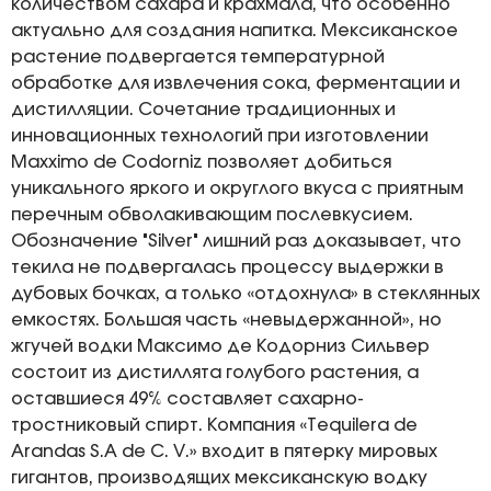
количеством сахара и крахмала, что особенно
актуально для создания напитка. Мексиканское
растение подвергается температурной
обработке для извлечения сока, ферментации и
дистилляции. Сочетание традиционных и
инновационных технологий при изготовлении
Maxximo de Codorniz позволяет добиться
уникального яркого и округлого вкуса с приятным
перечным обволакивающим послевкусием.
Обозначение "Silver" лишний раз доказывает, что
текила не подвергалась процессу выдержки в
дубовых бочках, а только «отдохнула» в стеклянных
емкостях. Большая часть «невыдержанной», но
жгучей водки Максимо де Кодорниз Сильвер
состоит из дистиллята голубого растения, а
оставшиеся 49% составляет сахарно-
тростниковый спирт. Компания «Tequilera de
Arandas S.A de C. V.» входит в пятерку мировых
гигантов, производящих мексиканскую водку