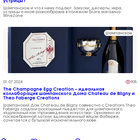
устрицы?
Шампанское и что к нему подают. Закуски, десерты, икра,
устрицы и иное разнообразие в полезном блоге магазина
WineZone.
Шампанское
01.07.2024
905
The Champagne Egg Creation – идеальная
коллаборация шампанского Дома Chateau de Bligny и
Theo Faberge Creations
Шампанский Дом Chateau de Bligny совместно с Creations Theo
Fabergу создали роскошный пьедестал для шампанского,
задуманный как «произведение искусства». Орнамент из
посеребренной латуни, вдохновленный яйцом Фаберже,
сочетается с бутылкой исключительного кюве.