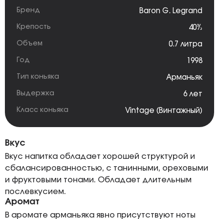
Бренд
Baron G. Legrand
Крепость
40%
Объем
0.7 литра
Год
1998
Тип коньяка
Арманьяк
Выдержка
6 лет
Класс коньяка
Vintage (Винтажный)
Вкус
Вкус напитка обладает хорошей структурой и
сбалансированностью, с танинными, ореховыми
и фруктовыми тонами. Обладает длительным
послевкусием.
Аромат
В аромате арманьяка явно присутствуют ноты