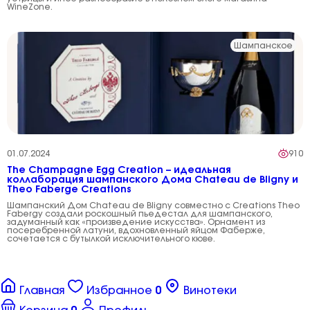
WineZone.
Шампанское
01.07.2024
910
The Champagne Egg Creation – идеальная
коллаборация шампанского Дома Chateau de Bligny и
Theo Faberge Creations
Шампанский Дом Chateau de Bligny совместно с Creations Theo
Fabergу создали роскошный пьедестал для шампанского,
задуманный как «произведение искусства». Орнамент из
посеребренной латуни, вдохновленный яйцом Фаберже,
сочетается с бутылкой исключительного кюве.
Главная
Избранное
0
Винотеки