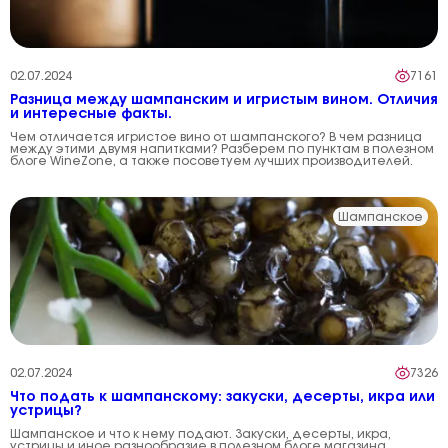
02.07.2024
7161
Разница между шампанским и игристым вином. Отличия
и интересные факты.
Чем отличается игристое вино от шампанского? В чем разница
между этими двумя напитками? Разберем по пунктам в полезном
блоге WineZone, а также посоветуем лучших производителей.
Шампанское
02.07.2024
7326
Что подать к шампанскому: закуски, десерты, икра или
устрицы?
Шампанское и что к нему подают. Закуски, десерты, икра,
устрицы и иное разнообразие в полезном блоге магазина