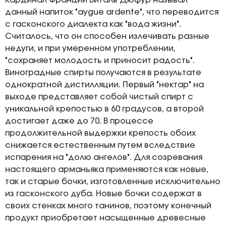
Кардинал Франции Виталь Дюфур называл
данный напиток "aygue ardente", что переводится
с гасконского диалекта как "вода жизни".
Считалось, что он способен излечивать разные
недуги, и при умеренном употреблении,
"сохраняет молодость и приносит радость".
Виноградные спирты получаются в результате
однократной дистилляции. Первый "нектар" на
выходе представляет собой чистый спирт с
уникальной крепостью в 60 градусов, а второй
достигает даже до 70. В процессе
продолжительной выдержки крепость обоих
снижается естественным путем вследствие
испарения на "долю ангелов". Для созревания
настоящего арманьяка применяются как новые,
так и старые бочки, изготовленные исключительно
из гасконского дуба. Новые бочки содержат в
своих стенках много танинов, поэтому конечный
продукт приобретает насыщенные древесные