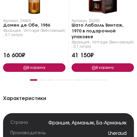
Артикул: 24659
Артикул: 23292
Домен де Обе, 1986
Шато Лабалль Винтаж,
Франция
,
Vintage (Винтажный)
1970 в подарочной
,
0.7 литра
упаковке
Франция
,
Vintage (Винтажный)
,
0.7 литра
16 600₽
41 150₽
В корзину
В корзину
Характеристики
Страна
Франция
,
Арманьяк
,
Ба-Арманьяк
Производитель
Lheraud