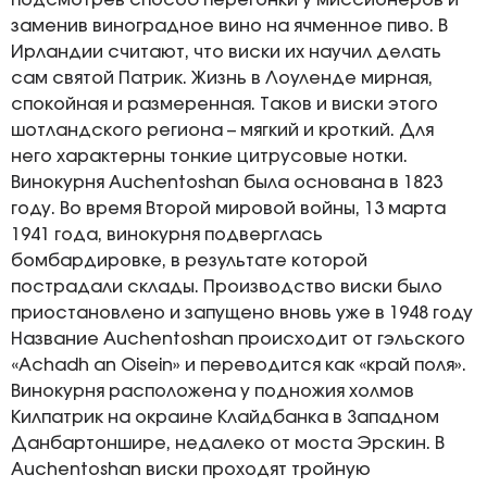
подсмотрев способ перегонки у миссионеров и
заменив виноградное вино на ячменное пиво. В
Ирландии считают, что виски их научил делать
сам святой Патрик. Жизнь в Лоуленде мирная,
спокойная и размеренная. Таков и виски этого
шотландского региона – мягкий и кроткий. Для
него характерны тонкие цитрусовые нотки.
Винокурня Auchentoshan была основана в 1823
году. Во время Второй мировой войны, 13 марта
1941 года, винокурня подверглась
бомбардировке, в результате которой
пострадали склады. Производство виски было
приостановлено и запущено вновь уже в 1948 году
Название Auchentoshan происходит от гэльского
«Achadh an Oisein» и переводится как «край поля».
Винокурня расположена у подножия холмов
Килпатрик на окраине Клайдбанка в Западном
Данбартоншире, недалеко от моста Эрскин. В
Auchentoshan виски проходят тройную