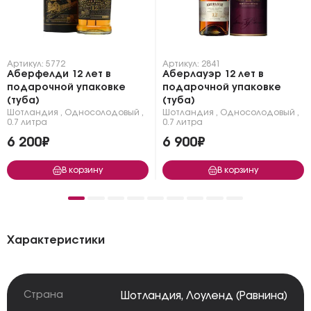
Артикул: 5772
Артикул: 2841
Аберфелди 12 лет в
Аберлауэр 12 лет в
подарочной упаковке
подарочной упаковке
(туба)
(туба)
Шотландия
,
Односолодовый
,
Шотландия
,
Односолодовый
,
0.7 литра
0.7 литра
6 200₽
6 900₽
В корзину
В корзину
Характеристики
Страна
Шотландия
,
Лоуленд (Равнина)