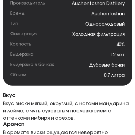
Производитель
Auchentoshan Distillery
Бренд
Auchentoshan
Тип
Односолодовый
Фильтрация
Холодная фильтрация
Крепость
40%
Выдержка
12 лет
Выдержка в бочках
Дубовые бочки
Объем
0.7 литра
Вкус
Вкус виски мягкий, округлый, с нотами мандарина
и лайма, с чуть суховатым послевкусием с
оттенками имбиря и орехов.
Аромат
В аромате виски ощущаются невероятно