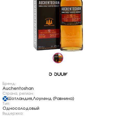
5 500₽
Бренд:
Auchentoshan
Страна, регион:
Шотландия
Лоуленд (Равнина)
,
Тип:
Односолодовый
Выдержка: