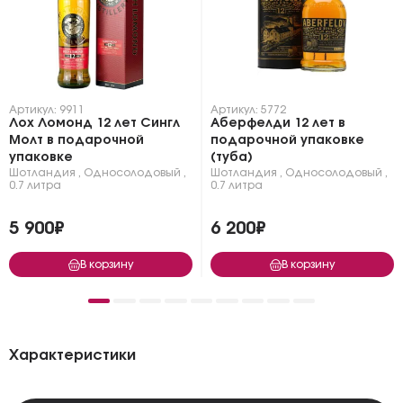
Артикул: 9911
Артикул: 5772
Лох Ломонд 12 лет Сингл
Аберфелди 12 лет в
Молт в подарочной
подарочной упаковке
упаковке
(туба)
Шотландия
,
Односолодовый
,
Шотландия
,
Односолодовый
,
0.7 литра
0.7 литра
5 900₽
6 200₽
В корзину
В корзину
Характеристики