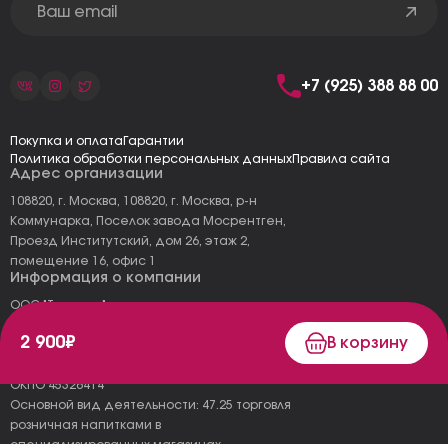
+7 (925) 388 88 00
Покупка и оплата
Гарантии
Политика обработки персональных данных
Правила сайта
Адрес организации
108820, г. Москва, 108820, г. Москва, р-н
Коммунарка, Поселок завода Мосрентген,
Проезд Институтский, дом 26, этаж 2,
помещение 16, офис 1
Информация о компании
ООО "Тоскана"
ИНН: 7727177973
2 900₽
В корзину
КПП: 775101001
ОГРН 1157746478120
ОКПО 45326414
Основной вид деятельности: 47.25 торговля
розничная напитками в
специализированных магазинах