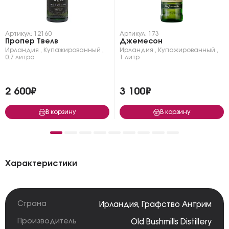
Артикул: 12160
Артикул: 173
Пропер Твелв
Джемесон
Ирландия
,
Купажированный
,
Ирландия
,
Купажированный
,
0.7 литра
1 литр
2 600₽
3 100₽
В корзину
В корзину
Характеристики
Страна
Ирландия
,
Графство Антрим
Производитель
Old Bushmills Distillery