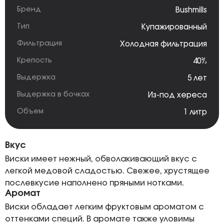
Бренд
Bushmills
Тип
Купажированный
Фильтрация
Холодная фильтрация
Крепость
40%
Выдержка
5 лет
Выдержка в бочках
Из-под хереса
Объем
1 литр
Вкус
Виски имеет нежный, обволакивающий вкус с
легкой медовой сладостью. Свежее, хрустящее
послевкусие наполнено пряными нотками.
Аромат
Виски обладает легким фруктовым ароматом с
оттенками специй. В аромате также уловимы