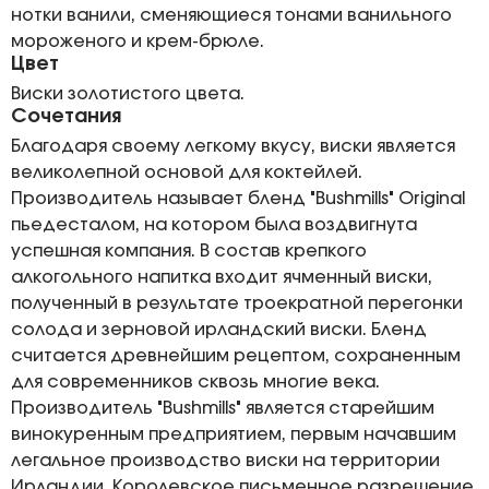
нотки ванили, сменяющиеся тонами ванильного
мороженого и крем-брюле.
Цвет
Виски золотистого цвета.
Сочетания
Благодаря своему легкому вкусу, виски является
великолепной основой для коктейлей.
Производитель называет бленд "Bushmills" Original
пьедесталом, на котором была воздвигнута
успешная компания. В состав крепкого
алкогольного напитка входит ячменный виски,
полученный в результате троекратной перегонки
солода и зерновой ирландский виски. Бленд
считается древнейшим рецептом, сохраненным
для современников сквозь многие века.
Производитель "Bushmills" является старейшим
винокуренным предприятием, первым начавшим
легальное производство виски на территории
Ирландии. Королевское письменное разрешение