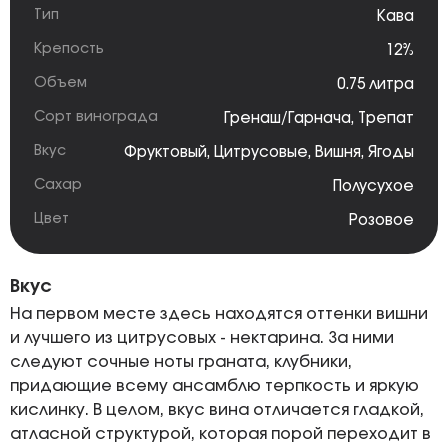
Тип
Кава
Крепость
12%
Объем
0.75 литра
Сорт винограда
Гренаш/Гарнача
,
Трепат
Вкус
Фруктовый
,
Цитрусовые
,
Вишня
,
Ягоды
Сахар
Полусухое
Цвет
Розовое
Вкус
На первом месте здесь находятся оттенки вишни
и лучшего из цитрусовых - нектарина. За ними
следуют сочные ноты граната, клубники,
придающие всему ансамблю терпкость и яркую
кислинку. В целом, вкус вина отличается гладкой,
атласной структурой, которая порой переходит в