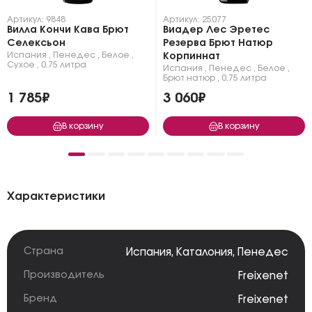
Артикул: 9848
Артикул: 25077
Вилла Кончи Кава Брют
Виадер Лес Эретес
Селексьон
Резерва Брют Натюр
Испания
,
Пенедес
,
Белое
,
Корпиннат
Сухое
,
0.75 литра
Испания
,
Пенедес
,
Белое
,
Брют натюр
,
0.75 литра
1 785₽
3 060₽
В корзину
В корзину
Характеристики
Страна
Испания
,
Каталония
,
Пенедес
Производитель
Freixenet
Бренд
Freixenet