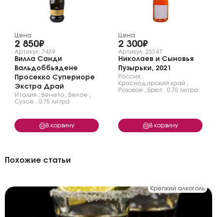
Цена
Цена
2 850₽
2 300₽
Артикул: 7439
Артикул: 23347
Вилла Санди
Николаев и Сыновья
Вальдоббьядене
Пузырьки, 2021
Россия
,
Просекко Супериоре
Краснодарский край
,
Экстра Драй
Розовое
,
Брют
,
0.75 литра
Италия
,
Венето
,
Белое
,
Сухое
,
0.75 литра
В корзину
В корзину
Похожие статьи
Крепкий алкоголь