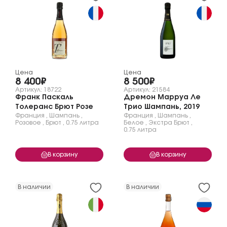
Цена
Цена
8 400₽
8 500₽
Артикул: 18722
Артикул: 21584
Франк Паскаль
Дремон Марруа Ле
Толеранс Брют Розе
Трио Шампань, 2019
Франция
,
Шампань
,
Франция
,
Шампань
,
Розовое
,
Брют
,
0.75 литра
Белое
,
Экстра Брют
,
0.75 литра
В корзину
В корзину
В наличии
В наличии