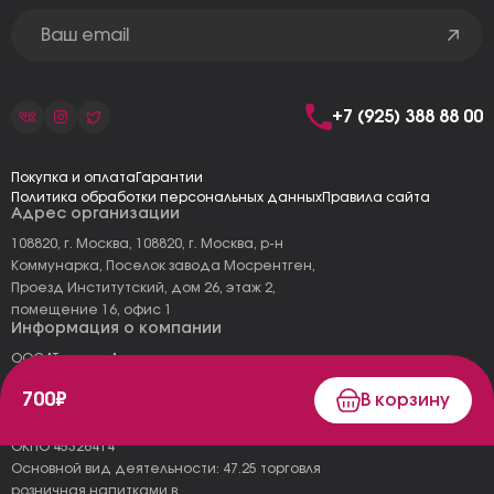
+7 (925) 388 88 00
Покупка и оплата
Гарантии
Политика обработки персональных данных
Правила сайта
Адрес организации
108820, г. Москва, 108820, г. Москва, р-н
Коммунарка, Поселок завода Мосрентген,
Проезд Институтский, дом 26, этаж 2,
помещение 16, офис 1
Информация о компании
ООО "Тоскана"
ИНН: 7727177973
700₽
В корзину
КПП: 775101001
ОГРН 1157746478120
ОКПО 45326414
Основной вид деятельности: 47.25 торговля
розничная напитками в