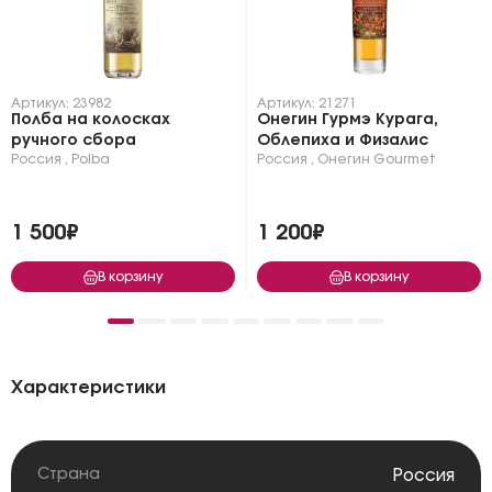
Артикул: 23982
Артикул: 21271
Полба на колосках
Онегин Гурмэ Курага,
ручного сбора
Облепиха и Физалис
Россия
,
Polba
Россия
,
Онегин Gourmet
1 500₽
1 200₽
В корзину
В корзину
Характеристики
Страна
Россия