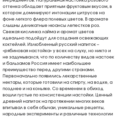
ингредиентов. Натуральная настойка розового
оттенка обладает приятным фруктовым вкусом, в
котором доминируют интонации цитрусов на
фоне легкого флера полевых цветов. В аромате
слышны деликатные нюансы лепестков роз.
Свежая кислинка лайма и аромат цветов
идеально подойдут для создания освежающих
коктейлей. Излюбленный русский напиток –
«рябиновая настойка» у всех на слуху, но никто и
не задумывался, что по количеству видов настоек
и бальзамов Россия имеет наибольшее
преимущество перед другими странами.
Первоначально появились лекарственные
нектары, которые готовили на спирту, на водке, а
позднее и на коньяке. Со временем в обиход
вошли густые по консистенции настойки. Ценный
древний напиток на протяжении многих веков
впитывал в себя обычаи, уникальные рецепты,
народные эксперименты и различные технологии