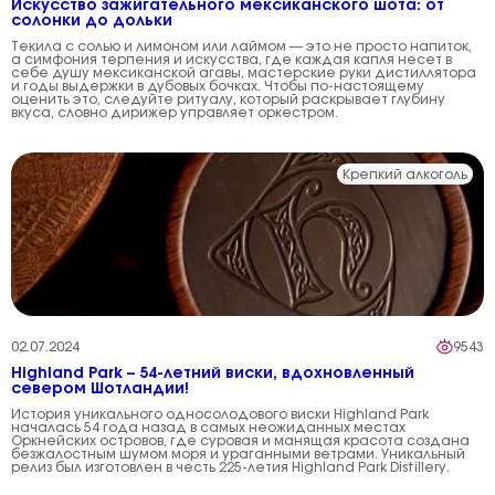
Искусство зажигательного мексиканского шота: от
солонки до дольки
Текила с солью и лимоном или лаймом — это не просто напиток,
а симфония терпения и искусства, где каждая капля несет в
себе душу мексиканской агавы, мастерские руки дистиллятора
и годы выдержки в дубовых бочках. Чтобы по-настоящему
оценить это, следуйте ритуалу, который раскрывает глубину
вкуса, словно дирижер управляет оркестром.
Крепкий алкоголь
02.07.2024
9543
Highland Park – 54-летний виски, вдохновленный
севером Шотландии!
История уникального односолодового виски Highland Park
началась 54 года назад в самых неожиданных местах
Оркнейских островов, где суровая и манящая красота создана
безжалостным шумом моря и ураганными ветрами. Уникальный
релиз был изготовлен в честь 225-летия Highland Park Distillery.