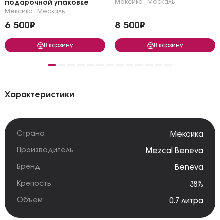
Мексика
,
Мескаль
подарочной упаковке
Мексика
,
Мескаль
6 500₽
8 500₽
В корзину
В корзину
Характеристики
Страна
Мексика
Производитель
Mezcal Beneva
Бренд
Beneva
Крепость
38%
Объем
0.7 литра