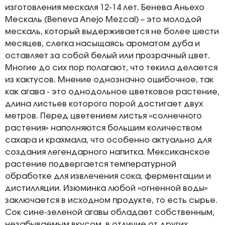
изготовления мескаля 12-14 лет. Бенева Аньехо
Мескаль (Beneva Anejo Mezcal) – это молодой
мескаль, который выдерживается не более шести
месяцев, слегка насыщаясь ароматом дуба и
оставляет за собой белый или прозрачный цвет.
Многие до сих пор полагают, что текила делается
из кактусов. Мнение однозначно ошибочное, так
как агава - это однодольное цветковое растение,
длина листьев которого порой достигает двух
метров. Перед цветением листья «солнечного
растения» наполняются большим количеством
сахара и крахмала, что особенно актуально для
создания легендарного напитка. Мексиканское
растение подвергается температурной
обработке для извлечения сока, ферментации и
дистилляции. Изюминка любой «огненной воды»
заключается в исходном продукте, то есть сырье.
Сок сине-зеленой агавы обладает собственным,
незабываемым вкусом, в отличие от других