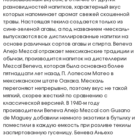
разновидностей напитков, характерный вкус
которых напоминает аромат свежей скошенной
травы. Настоящая текила создается только из
сине-зеленой агавы, а под названием «мескаль»
выпускаются все дистиллированные напитки на
основе различных сортов агавы и спирта. Beneva
Anejo Mezcal отражает мексиканские традиции и
обычаи, производится напиток на дистеллерии
Mezcal Beneva, которая была основана более
пятнадцати лет назад П. Лопесом Матео в
мексиканском штате Оахака. Мескаль
перегоняют непрерывно, поэтому вкус не такой
мягкий, скорее жесткий по сравнению с
классической версией. В 1940-м году
производители Beneva Anejo Mezcal con Gusano
de Maguey добавили немного экзотики в бутылку и
поместили в каждую емкость при розливе текилы
заспиртованную гусеницу. Бенева Аньехо