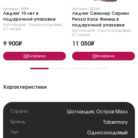
Артикул: 4935
Артикул: 23363
Ледчиг 10 лет в
Ледчиг Синклер Сириез
подарочной упаковке
Риоха Каск Финиш в
Шотландия
,
Односолодовый
,
подарочной упаковке
0.7 литра
Шотландия
,
Односолодовый
,
0.7 литра
9 900₽
11 050₽
В корзину
В корзину
Характеристики
Страна
Шотландия
,
Остров Малл
Бренд
Tobermory
Тип
Односолодовый