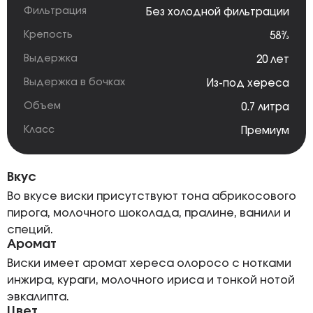
Фильтрация
Без холодной фильтрации
Крепость
58%
Выдержка
20 лет
Выдержка в бочках
Из-под хереса
Объем
0.7 литра
Класс
Премиум
Вкус
Во вкусе виски присутствуют тона абрикосового
пирога, молочного шоколада, пралине, ванили и
специй.
Аромат
Виски имеет аромат хереса олоросо с нотками
инжира, кураги, молочного ириса и тонкой нотой
эвкалипта.
Цвет