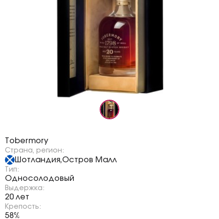
Бренд:
Tobermory
Страна, регион:
Шотландия
Остров Малл
,
Тип:
Односолодовый
Выдержка:
20 лет
Крепость:
58%