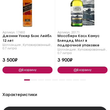
Артикул: 17650
Артикул: 20171
Джонни Уокер Блэк Лейбл
Моссберн Касл Камус
12 лет
Блендед Молт в
Шотландия
,
Купажированный
,
подарочной упаковке
0.7 литра
Шотландия
,
Купажированный
,
0.7 литра
3 500₽
3 900₽
В корзину
В корзину
Характеристики