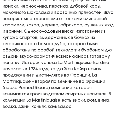
элегантным букетом с доминирующими нотами
ириски, чернослива, персика, дубовой коры,
молочного шоколада и восточных пряностей. Вкус
покоряет многогранными оттенками сливочной
карамели, какао, дерева, абрикоса, сушеных ягод
и ванили. Односолодовый виски изготовлен из
купажа спиртов, выдержанных в бочках из
американского белого дуба, которые были
обработаны по особой технологии бурбоном для
отдачи вкусо-ароматических нюансов готовому
напитку. История успеха La Martiniquaise-Bardinet
началась в 1934 году, когда Жан Кайяр начал
продажу вин и дистиллятов во Франции. La
Martiniquaise – вторая по величине во Франции
(после Pernod Ricard) компания, которая
занимается производством спиртных напитков. В
коллекции La Martiniquaise есть виски, ром, вина,
водка, джин, коньяк, кальвадос.