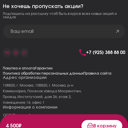
Не хочешь пропускать акции?
Подпишись на рассылку чтоб быть в курсе всех новых акций и
скидок
+7 (925) 388 88 00
Покупка и оплата
Гарантии
Политика обработки персональных данных
Правила сайта
Адрес организации
108820, г. Москва, 108820, г. Москва, р-н
Коммунарка, Поселок завода Мосрентген,
Проезд Институтский, дом 26, этаж 2,
помещение 16, офис 1
Информация о компании
ООО "Тоскана"
ИНН: 7727177973
4 500₽
В корзину
КПП: 775101001