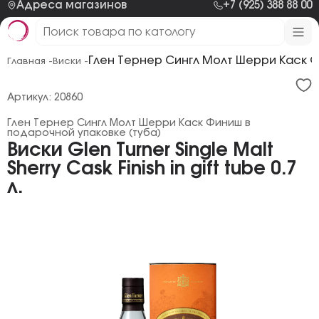
Адреса магазинов
+7 (925) 388 88 00
Глен Тернер Сингл Молт Шерри Каск Ф
Главная -
Виски -
Артикул: 20860
Глен Тернер Сингл Молт Шерри Каск Финиш в
подарочной упаковке (туба)
Виски Glen Turner Single Malt
Sherry Cask Finish in gift tube 0.7
л.