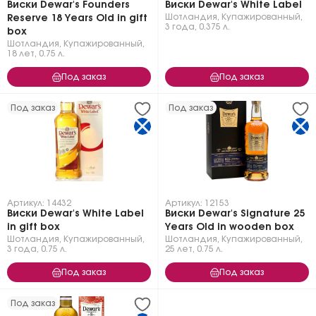
Виски Dewar's Founders
Виски Dewar's White Label
Шотландия
,
Купажированный
,
Reserve 18 Years Old in gift
3 года
,
0.375 л.
box
Шотландия
,
Купажированный
,
18 лет
,
0.75 л.
Под заказ
Под заказ
Под заказ
Под заказ
Артикул: 14432
Артикул: 12153
Виски Dewar's White Label
Виски Dewar's Signature 25
in gift box
Years Old in wooden box
Шотландия
,
Купажированный
,
Шотландия
,
Купажированный
,
3 года
,
0.75 л.
25 лет
,
0.75 л.
Под заказ
Под заказ
Под заказ