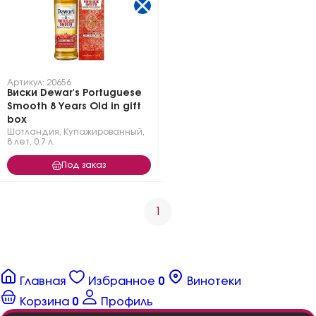
Артикул: 20656
Виски Dewar's Portuguese
Smooth 8 Years Old in gift
box
Шотландия
,
Купажированный
,
8 лет
,
0.7 л.
Под заказ
1
Главная
Избранное
0
Винотеки
Корзина
0
Профиль