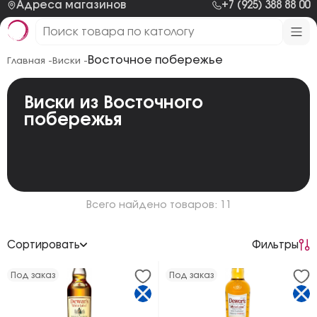
Адреса магазинов
+7 (925) 388 88 00
Восточное побережье
Главная -
Виски -
Виски из Восточного
побережья
Всего найдено товаров: 11
Сортировать
Фильтры
По возрастанию цены
Под заказ
Под заказ