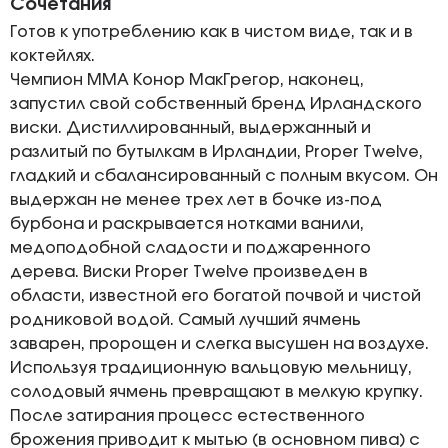
Сочетания
Готов к употреблению как в чистом виде, так и в
коктейлях.
Чемпион ММА Конор МакГрегор, наконец,
запустил свой собственный бренд Ирландского
виски. Дистиллированный, выдержанный и
разлитый по бутылкам в Ирландии, Proper Twelve,
гладкий и сбалансированный с полным вкусом. Он
выдержан не менее трех лет в бочке из-под
бурбона и раскрывается нотками ванили,
медоподобной сладости и поджаренного
дерева. Виски Proper Twelve произведен в
области, известной его богатой почвой и чистой
родниковой водой. Самый лучший ячмень
заварен, пророщен и слегка высушен на воздухе.
Используя традиционную вальцовую мельницу,
солодовый ячмень превращают в мелкую крупку.
После затирания процесс естественного
брожения приводит к мытью (в основном пива) с