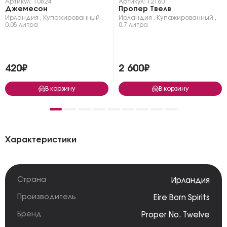
Артикул: 10624
Артикул: 12160
Джемесон
Пропер Твелв
Ирландия
,
Купажированный
,
Ирландия
,
Купажированный
,
0.05 литра
0.7 литра
420₽
2 600₽
В корзину
В корзину
Характеристики
Страна
Ирландия
Производитель
Eire Born Spirits
Бренд
Proper No. Twelve