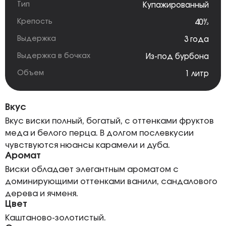
Тип
Купажированный
Крепость
40%
Выдержка
3 года
Выдержка в бочках
Из-под бурбона
Объем
1 литр
Вкус
Вкус виски полный, богатый, с оттенками фруктов
меда и белого перца. В долгом послевкусии
чувствуются нюансы карамели и дуба.
Аромат
Виски обладает элегантным ароматом с
доминирующими оттенками ванили, сандалового
дерева и ячменя.
Цвет
Каштаново-золотистый.