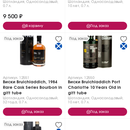
Шотландия
,
Односолодовый
,
Шотландия
,
Односолодовый
,
0.7 л.
10 лет
,
0.7 л.
9 500 ₽
В корзину
Под заказ
Под заказ
Под заказ
Артикул: 12551
Артикул: 12550
Виски Bruichladdich, 1984
Виски Bruichladdich Port
Rare Cask Series Bourbon in
Charlotte 10 Years Old in
gift tube
gift tube
Шотландия
,
Односолодовый
,
Шотландия
,
Односолодовый
,
32 года
,
0.7 л.
10 лет
,
0.7 л.
Под заказ
Под заказ
Под заказ