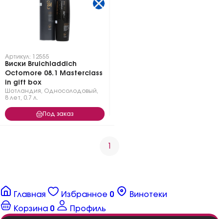
Артикул: 12555
Виски Bruichladdich
Octomore 08.1 Masterclass
in gift box
Шотландия
,
Односолодовый
,
8 лет
,
0.7 л.
Под заказ
1
Главная
Избранное
0
Винотеки
Корзина
0
Профиль