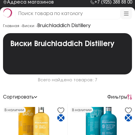
Адреса магазинов
+7 (925) 388 88 00
Bruichladdich Distillery
Главная -
Виски -
Виски Bruichladdich Distillery
Всего найдено товаров: 7
Сортировать
Фильтры
По возрастанию цены
В наличии
В наличии