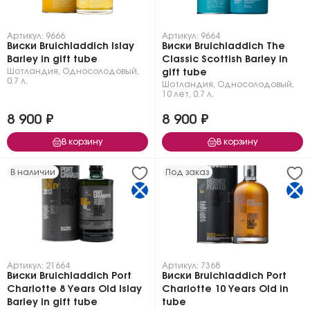
Артикул: 9666
Артикул: 9664
Виски Bruichladdich Islay
Виски Bruichladdich The
Barley in gift tube
Classic Scottish Barley in
Шотландия
,
Односолодовый
,
gift tube
0.7 л.
Шотландия
,
Односолодовый
,
10 лет
,
0.7 л.
8 900 ₽
8 900 ₽
В корзину
В корзину
В наличии
Под заказ
Артикул: 21664
Артикул: 7368
Виски Bruichladdich Port
Виски Bruichladdich Port
Charlotte 8 Years Old Islay
Charlotte 10 Years Old in
Barley in gift tube
tube