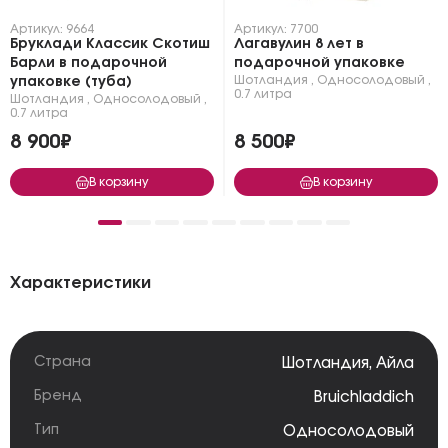
Артикул: 9664
Артикул: 7700
Бруклади Классик Скотиш
Лагавулин 8 лет в
Барли в подарочной
подарочной упаковке
Шотландия
,
Односолодовый
,
упаковке (туба)
0.7 литра
Шотландия
,
Односолодовый
,
0.7 литра
8 900₽
8 500₽
В корзину
В корзину
Характеристики
Страна
Шотландия
,
Айла
Бренд
Bruichladdich
Тип
Односолодовый