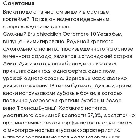
Сочетания
Виски подают в чистом виде и в составе
коктейлей. Также он является идеальным
сопровождением сигары.
Сложный Bruichladdich Octomore 10 Years был
выпущен лимитировано. Родиной крепкого
алкогольного напитка, произведенного на основе
ячменного солода, является шотландский остров
Айла. Для изготовления бренд использовал
принцип: один год, одна ферма, одно поле,
урожай одного сезона. Зерновых масс хватило
для изготовления 18 тысяч бутылок. Для выдержки
виски использовали дубовые бочки, в которых
первично дозревали крепкий бурбон и белое
вино "Гренаш Бланш". Характер напитка,
достигшего солидной крепости 57,3%, достаточно
противоречив: резкая торфянистость сочетается
с многогранностью вкусовых характеристик.
Напиток воспринимается дегустаторами как