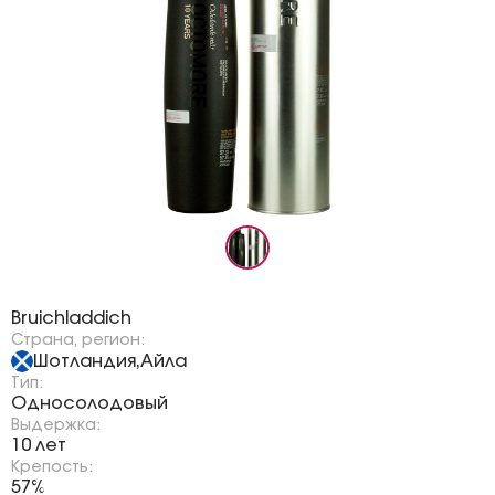
Бренд:
Bruichladdich
Страна, регион:
Шотландия
Айла
,
Тип:
Односолодовый
Выдержка:
10 лет
Крепость:
57%