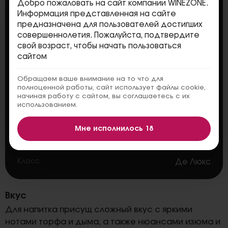
Добро пожаловать на сайт компании WINEZONE.
Производитель
Johnnie Walker and Sons
Информация представленная на сайте
Бренд
Johnnie Walker
предназначена для пользователей достигших
совершеннолетия. Пожалуйста, подтвердите
Тип
Купажированный
свой возраст, чтобы начать пользоваться
сайтом
Фильтрация
Холодная фильтрация
Крепость
40%
Обращаем ваше внимание на то что для
полноценной работы, сайт использует файлы cookie,
Выдержка
12 лет
начиная работу с сайтом, вы соглашаетесь с их
использованием.
Выдержка в бочках
Дубовые бочки
Объем
0.7 литра
Мне исполнилось 18
Вкус
Ваниль
Класс
Де Люкс
Вкус
Для напитка присущ сложный вкус с яркими
нотами торфа и дыма, а также нюансами изюма и