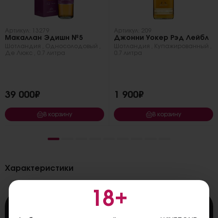
Артикул: 13279
Артикул: 209
Макаллан Эдишн №5
Джонни Уокер Рэд Лейбл
Шотландия
,
Односолодовый
,
Шотландия
,
Купажированный
,
Де Люкс
,
0.7 литра
0.7 литра
39 000₽
1 900₽
В корзину
В корзину
Характеристики
18+
Страна
Шотландия