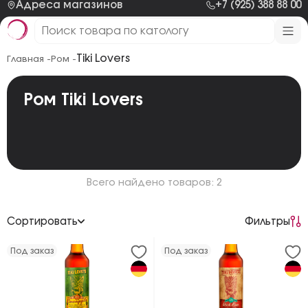
Адреса магазинов
+7 (925) 388 88 00
Tiki Lovers
Главная -
Ром -
Ром Tiki Lovers
Всего найдено товаров: 2
Сортировать
Фильтры
По возрастанию цены
Под заказ
Под заказ