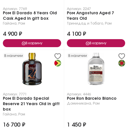
Артикул: 7769
Артикул: 2247
Ром El Dorado 8 Years Old
Ром Angostura Aged 7
Cask Aged in gift box
Years Old
Гайана
,
Ром
Тринидад и Тобаго
,
Ром
4 900 ₽
4 100 ₽
В корзину
В корзину
В наличии
В наличии
Артикул: 7771
Артикул: 4446
Ром El Dorado Special
Ром Ron Barcelo Blanco
Доминикана
,
Ром
Reserve 21 Years Old in gift
box
Гайана
,
Ром
16 700 ₽
1 450 ₽