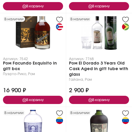
В корзину
В корзину
В наличии
В наличии
Артикул: 7542
Артикул: 7768
Ром Facundo Exquisito in
Ром El Dorado 3 Years Old
gift box
Cask Aged in gift tube with
Пуэрто-Рико
,
Ром
glass
Гайана
,
Ром
16 900 ₽
2 900 ₽
В корзину
В корзину
В наличии
В наличии