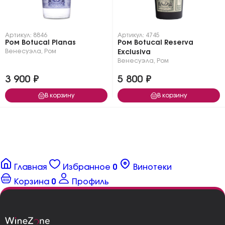
Артикул: 8846
Артикул: 4745
Ром Botucal Planas
Ром Botucal Reserva
Венесуэла
,
Ром
Exclusiva
Венесуэла
,
Ром
3 900 ₽
5 800 ₽
В корзину
В корзину
Главная
Избранное
0
Винотеки
Корзина
0
Профиль