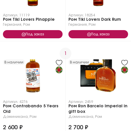
Артикул: 11119
Артикул: 18254
Ром Tiki Lovers Pinapple
Ром Tiki Lovers Dark Rum
Германия
,
Ром
Германия
,
Ром
Под заказ
Под заказ
1
В наличии
В наличии
Артикул: 4276
Артикул: 2459
Ром Contrabando 5 Years
Ром Ron Barcelo Imperial in
Old
gift box
Доминикана
,
Ром
Доминикана
,
Ром
2 600 ₽
2 700 ₽