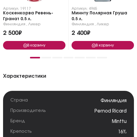
Артикул: 19117
Артикул: 4965
Коскенкорва Ревень-
Миннту Полярная Груша
Гранат 0.5 л.
0.5 л.
Финляндия
,
Ликер
Финляндия
,
Ликер
2 500₽
2 400₽
В корзину
В корзину
Характеристики
Страна
Финляндия
Производитель
Pernod Ricard
Бренд
Minttu
Крепость
16%