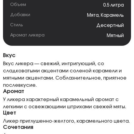
Объем
0.5 литра
Добавки
Мята
,
Карамель
Стиль
Десертный
Аромат ликера
Мятный
Вкус
Вкус ликера — свежий, интригующий, со
сладковатыми акцентами соленой карамели и
мятными акцентами. Соблазнительное, приятное
послевкусие.
Аромат
У ликера характерный карамельный аромат с
легкими с освежающими штрихами свежей мяты.
Цвет
Ликер приглушенно-желтого, карамельного цвета.
Сочетания