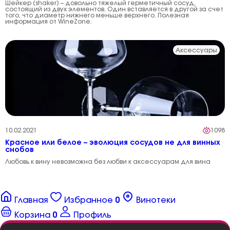
Шейкер (shaker) – довольно тяжелый герметичный сосуд,
состоящий из двух элементов. Один вставляется в другой за счет
того, что диаметр нижнего меньше верхнего. Полезная
информация от WineZone.
Аксессуары
10.02.2021
1098
Красное или белое – эволюция сосудов не для винных
снобов
Любовь к вину невозможна без любви к аксессуарам для вина
Главная
Избранное
0
Винотеки
Корзина
0
Профиль