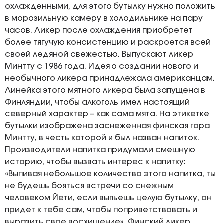
охлажденными, для этого бутылку нужно положить
в морозильную камеру в холодильнике на пару
часов. Ликер после охлаждения приобретет
более тягучую консистенцию и раскроется всей
своей ледяной свежестью. Выпускают ликер
Минтту с 1986 года. Идея о создании нового и
необычного ликера принадлежала американцам.
Линейка этого мятного ликера была запущена в
Финляндии, чтобы алкоголь имел настоящий
северный характер – как сама мята. На этикетке
бутылки изображена заснеженная финская гора
Минтту, в честь которой и был назван напиток.
Производители напитка придумали смешную
историю, чтобы вызвать интерес к напитку:
«Выпивая небольшое количество этого напитка, ты
не будешь бояться встречи со снежным
человеком Йети, если выпьешь целую бутылку, он
придет к тебе сам, чтобы поприветствовать и
выразить свое восхищение». Финский ликер