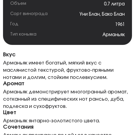
Объем
0.7 литра
Сорт винограда
Уни Блан
,
Бако Блан
Год
1961
Тип коньяка
Арманьяк
Вкус
Арманьяк имеет богатый, мягкий вкус с
маслянистой текстурой, фруктово-пряными
нотами и долгим, стойким послевкусием.
Аромат
Арманьяк демонстрирует многогранный аромат,
сотканный из специфических нот рансьо, дуба,
подлеска и сухофруктов.
Цвет
Арманьяк янтарно-золотистого цвета.
Сочетания