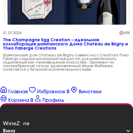
01.07.2024
905
The Champagne Egg Creation – идеальная
коллаборация шампанского Дома Chateau de Bligny и
Theo Faberge Creations
Шампанский Дом Chateau de Bligny совместно с Creations Theo
Fabergу создали роскошный пьедестал для шампанского,
задуманный как «произведение искусства». Орнамент из
посеребренной латуни, вдохновленный яйцом Фаберже,
сочетается с бутылкой исключительного кюве.
Главная
Избранное
0
Винотеки
Корзина
0
Профиль
Вина