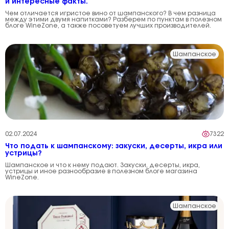
и интересные факты.
Чем отличается игристое вино от шампанского? В чем разница
между этими двумя напитками? Разберем по пунктам в полезном
блоге WineZone, а также посоветуем лучших производителей.
Шампанское
02.07.2024
7322
Что подать к шампанскому: закуски, десерты, икра или
устрицы?
Шампанское и что к нему подают. Закуски, десерты, икра,
устрицы и иное разнообразие в полезном блоге магазина
WineZone.
Шампанское