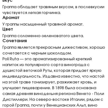
Вкус
Граппа обладает травяным вкусом, в послевкусии
чувствуется легкая горчинка.
Аромат
У граппы насыщенный травяной аромат.
Цвет
Граппа соломенно-зеленоватого цвета.
Сочетания
Граппа является прекрасным дижестивом, хорошо
сочетается с черным шоколадом.
Poli Ruta — это ароматизированный крепкий
напиток из популярного сорта винограда с
душистой веточкой Руты, которая придает яркую
индивидуальность. Издавна известно, что настой
на этой траве тонизирует, разжижает кровь, и
улучшает пищеварение. В 1898 была основана
самая древняя винодельня региона Венето - Поли
Дистиллери. На северо-востоке Италии, рядом с
горой Граппа, почти у Венецианских Альп, вино