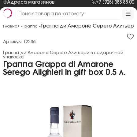
Адреса магазинов
+7 (925) 388 88 00
Граппа ди Амароне Серего Алигьери
Главная -
Граппа -
Артикул: 12286
Граппа ди Амароне Серего Алигьери в подарочной
упаковке
Граппа Grappa di Amarone
Serego Alighieri in gift box 0.5 л.