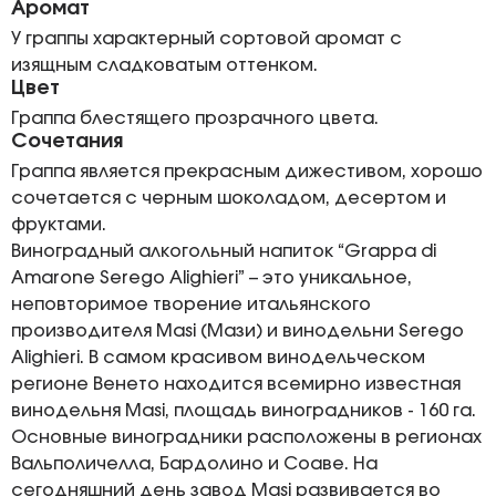
Аромат
У граппы характерный сортовой аромат с
изящным сладковатым оттенком.
Цвет
Граппа блестящего прозрачного цвета.
Сочетания
Граппа является прекрасным дижестивом, хорошо
сочетается с черным шоколадом, десертом и
фруктами.
Виноградный алкогольный напиток “Grappa di
Amarone Serego Alighieri” – это уникальное,
неповторимое творение итальянского
производителя Masi (Мази) и винодельни Serego
Alighieri. В самом красивом винодельческом
регионе Венето находится всемирно известная
винодельня Masi, площадь виноградников - 160 га.
Основные виноградники расположены в регионах
Вальполичелла, Бардолино и Соаве. На
сегодняшний день завод Masi развивается во