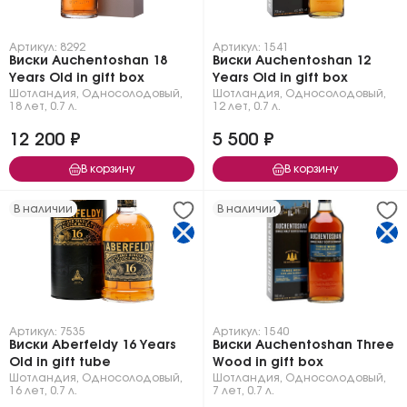
Артикул: 8292
Артикул: 1541
Виски Auchentoshan 18
Виски Auchentoshan 12
Years Old in gift box
Years Old in gift box
Шотландия
,
Односолодовый
,
Шотландия
,
Односолодовый
,
18 лет
,
0.7 л.
12 лет
,
0.7 л.
12 200 ₽
5 500 ₽
В корзину
В корзину
В наличии
В наличии
Артикул: 7535
Артикул: 1540
Виски Aberfeldy 16 Years
Виски Auchentoshan Three
Old in gift tube
Wood in gift box
Шотландия
,
Односолодовый
,
Шотландия
,
Односолодовый
,
16 лет
,
0.7 л.
7 лет
,
0.7 л.