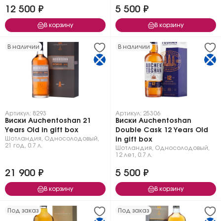
12 500 ₽
5 500 ₽
В корзину
В корзину
В наличии
В наличии
Артикул: 8293
Артикул: 25306
Виски Auchentoshan 21
Виски Auchentoshan
Years Old in gift box
Double Cask 12 Years Old
Шотландия
,
Односолодовый
,
in gift box
21 год
,
0.7 л.
Шотландия
,
Односолодовый
,
12 лет
,
0.7 л.
21 900 ₽
5 500 ₽
В корзину
В корзину
Под заказ
Под заказ