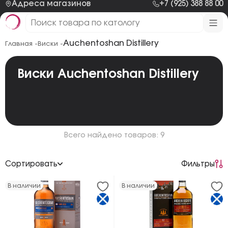
Адреса магазинов
+7 (925) 388 88 00
Auchentoshan Distillery
Главная -
Виски -
Виски Auchentoshan Distillery
Всего найдено товаров: 9
Сортировать
Фильтры
По возрастанию цены
В наличии
В наличии