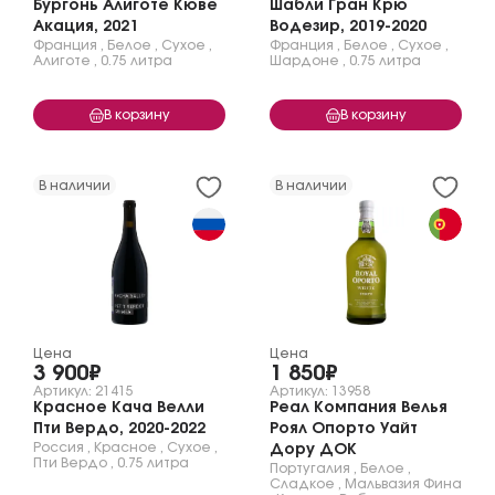
Бургонь Алиготе Кюве
Шабли Гран Крю
Акация, 2021
Водезир, 2019-2020
Франция
,
Белое
,
Сухое
,
Франция
,
Белое
,
Сухое
,
Алиготе
,
0.75 литра
Шардоне
,
0.75 литра
В корзину
В корзину
В наличии
В наличии
Цена
Цена
3 900₽
1 850₽
Артикул: 21415
Артикул: 13958
Красное Кача Велли
Реал Компания Велья
Пти Вердо, 2020-2022
Роял Опорто Уайт
Россия
,
Красное
,
Сухое
,
Дору ДОК
Пти Вердо
,
0.75 литра
Португалия
,
Белое
,
Сладкое
,
Мальвазия Фина