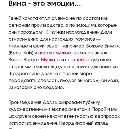
Вина - это эмоции…
Гений холста отличал вина не по сортам или
регионам производства, а по эмоциям, которые
они порождали. К «винам наслаждения» Дали
относил вина для настоящих гурманов —
«нежные и фруктовые», например, Божоле Вилляж
(Beaujolais) и
португальское
«зеленое вино»
Винью Верде.
Мускаты
и
портвейны
художник
отправлял в число «щедрых и великодушных» вин.
Щедрое вино должно в полной мере
передавать спелость плодов виноградной лозы,
из которых оно создано.
Произведения Дали шокировали публику
художественными экспериментами. Порой и мы
шокируем своей некомпетентностью в вопросах
искусства виноделия. Неординарный взгляд