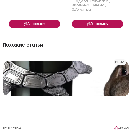
,
Кодега
,
Рабигато
,
Виозиньо
,
Гувейо
,
0.75 литра
В корзину
В корзину
Похожие статьи
Вина
02.07.2024
48339