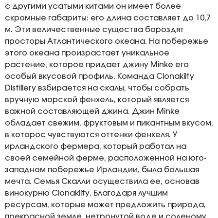
с другими усатыми китами он имеет более
скромные габариты: его длина составляет до 10,7
м. Эти величественные существа бороздят
просторы Атлантического океана. На побережье
этого океана произрастает уникальное
растение, которое придает джину Minke его
особый вкусовой профиль. Команда Clonakilty
Distillery взбирается на скалы, чтобы собрать
вручную морской фенхель, который является
важной составляющей джина. Джин Minke
обладает свежим, фруктовым и пикантным вкусом,
в которос чувствуются оттенки фенхеля. У
ирландского фермера, который работал на
своей семейной ферме, расположенной на юго-
западном побережье Ирландии, была большая
мечта. Семья Скалли осуществила ее, основав
винокурню Clonakilty. Благодаря лучшим
ресурсам, которые может предложить природа,
прекрасной земле, нетронутой воде и соленому