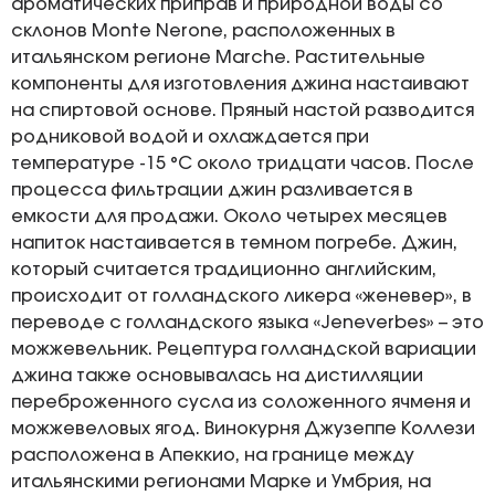
ароматических приправ и природной воды со
склонов Monte Nerone, расположенных в
итальянском регионе Marche. Растительные
компоненты для изготовления джина настаивают
на спиртовой основе. Пряный настой разводится
родниковой водой и охлаждается при
температуре -15 °С около тридцати часов. После
процесса фильтрации джин разливается в
емкости для продажи. Около четырех месяцев
напиток настаивается в темном погребе. Джин,
который считается традиционно английским,
происходит от голландского ликера «женевер», в
переводе с голландского языка «Jeneverbes» – это
можжевельник. Рецептура голландской вариации
джина также основывалась на дистилляции
переброженного сусла из соложенного ячменя и
можжевеловых ягод. Винокурня Джузеппе Коллези
расположена в Апеккио, на границе между
итальянскими регионами Марке и Умбрия, на