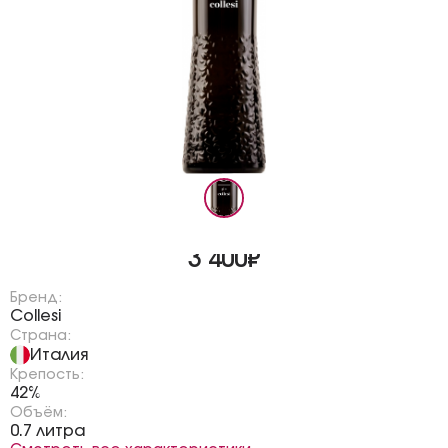
3 400₽
Бренд:
Collesi
Страна:
Италия
Крепость:
42%
Объём:
0.7 литра