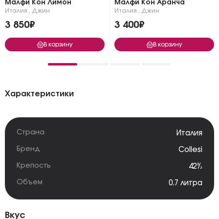
Малфи Кон Лимон
Малфи Кон Аранча
Италия
,
Джин
Италия
,
Джин
3 850₽
3 400₽
В корзину
В корзину
Характеристики
Страна
Италия
Бренд
Collesi
Крепость
42%
Объем
0.7 литра
Вкус