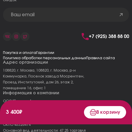
скидок
+7 (925) 388 88 00
Покупка и оплата
Гарантии
Политика обработки персональных данных
Правила сайта
Адрес организации
108820, г. Москва, 108820, г. Москва, р-н
Коммунарка, Поселок завода Мосрентген,
Проезд Институтский, дом 26, этаж 2,
помещение 16, офис 1
Информация о компании
ООО "Тоскана"
ИНН: 7727177973
3 400₽
В корзину
КПП: 775101001
ОГРН 1157746478120
ОКПО 45326414
Основной вид деятельности: 47.25 торговля