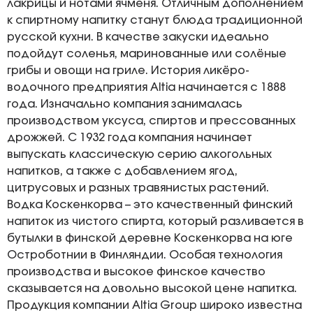
лакрицы и нотами ячменя. Отличным дополнением
к спиртному напитку станут блюда традиционной
русской кухни. В качестве закуски идеально
подойдут соленья, маринованные или солёные
грибы и овощи на гриле. История ликёро-
водочного предприятия Altia начинается с 1888
года. Изначально компания занималась
производством уксуса, спиртов и прессованных
дрожжей. С 1932 года компания начинает
выпускать классическую серию алкогольных
напитков, а также с добавлением ягод,
цитрусовых и разных травянистых растений.
Водка Коскенкорва – это качественный финский
напиток из чистого спирта, который разливается в
бутылки в финской деревне Коскенкорва на юге
Остроботнии в Финляндии. Особая технология
производства и высокое финское качество
сказывается на довольно высокой цене напитка.
Продукция компании Altia Group широко известна