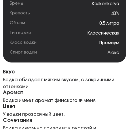
Бренд
Koskenkorva
Крепость
40%
Объем
0.5 литра
Тип водки
Классическая
Класс водки
Премиум
Спирт водки
Люкс
Вкус
Водка обладает мягким вкусом, с лакричными
оттенками.
Аромат
Водка имеет аромат финского ячменя.
Цвет
У водки прозрачный цвет.
Сочетания
Водка идеально подходит к русской и