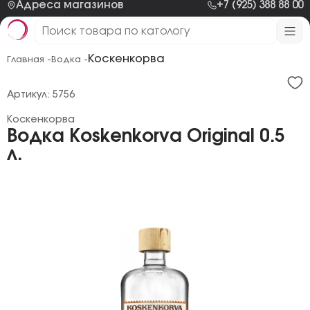
Адреса магазинов
+7 (925) 388 88 00
Коскенкорва
Главная -
Водка -
Артикул: 5756
Коскенкорва
Водка Koskenkorva Original 0.5
л.