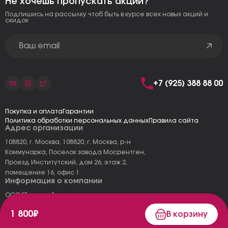
Не хочешь пропускать акции?
Подпишись на рассылку чтоб быть в курсе всех новых акций и
скидок
+7 (925) 388 88 00
Покупка и оплата
Гарантии
Политика обработки персональных данных
Правила сайта
Адрес организации
108820, г. Москва, 108820, г. Москва, р-н
Коммунарка, Поселок завода Мосрентген,
Проезд Институтский, дом 26, этаж 2,
помещение 16, офис 1
Информация о компании
ООО "Тоскана"
ИНН: 7727177973
1 800₽
В корзину
КПП: 775101001
ОГРН 1157746478120