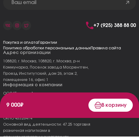
+7 (925) 388 88 00
Покупка и оплата
Гарантии
Политика обработки персональных данных
Правила сайта
Адрес организации
108820, г. Москва, 108820, г. Москва, р-н
Коммунарка, Поселок завода Мосрентген,
Проезд Институтский, дом 26, этаж 2,
помещение 16, офис 1
Информация о компании
ООО "Тоскана"
ИНН: 7727177973
9 000₽
В корзину
КПП: 775101001
ОГРН 1157746478120
ОКПО 45326414
Основной вид деятельности: 47.25 торговля
розничная напитками в
специализированных магазинах