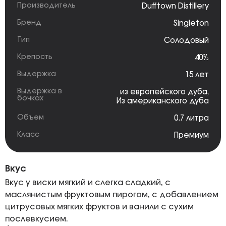
Производитель
Dufftown Distillery
Бренд
Singleton
Тип
Солодовый
Крепость
40%
Выдержка
15 лет
Выдержка в
из европейского дуба
,
бочках
Из американского дуба
Объем
0.7 литра
Класс
Премиум
Вкус
Вкус у виски мягкий и слегка сладкий, с
маслянистым фруктовым пирогом, с добавлением
цитрусовых мягких фруктов и ванили с сухим
послевкусием.