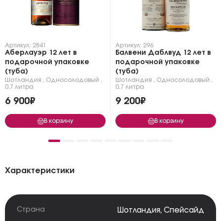
Артикул: 2841
Артикул: 296
Аберлауэр 12 лет в
Балвени Даблвуд 12 лет в
подарочной упаковке
подарочной упаковке
(туба)
(туба)
Шотландия
,
Односолодовый
,
Шотландия
,
Односолодовый
,
0.7 литра
0.7 литра
6 900₽
9 200₽
В корзину
В корзину
Характеристики
Страна
Шотландия
,
Спейсайд