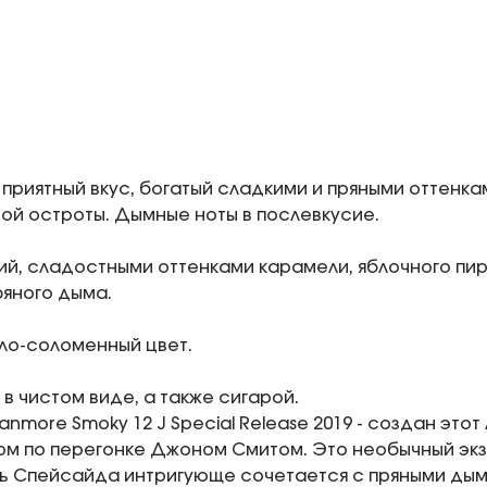
 приятный вкус, богатый сладкими и пряными оттенка
ой остроты. Дымные ноты в послевкусие.
ий, сладостными оттенками карамели, яблочного пиро
яного дыма.
тло-соломенный цвет.
 в чистом виде, а также сигарой.
nmore Smoky 12 J Special Release 2019 - создан это
м по перегонке Джоном Смитом. Это необычный экз
ь Спейсайда интригующе сочетается с пряными дым