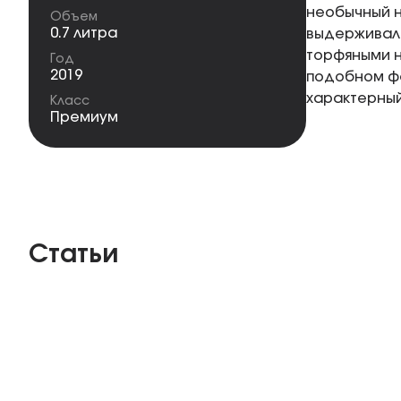
необычный н
Объем
0.7 литра
выдерживали
торфяными н
Год
2019
подобном фо
характерный
Класс
Премиум
Статьи