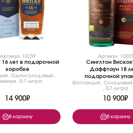
Артикул: 10739
Артикул: 1020
 16 лет в подарочной
Синглтон Вискок
коробке
Даффтаун 18 ле
дия
,
Односолодовый
,
подарочной упа
емиум
,
0.7 литра
Шотландия
,
Солодовый
,
0.7 литра
14 900₽
10 900₽
В корзину
В корзину