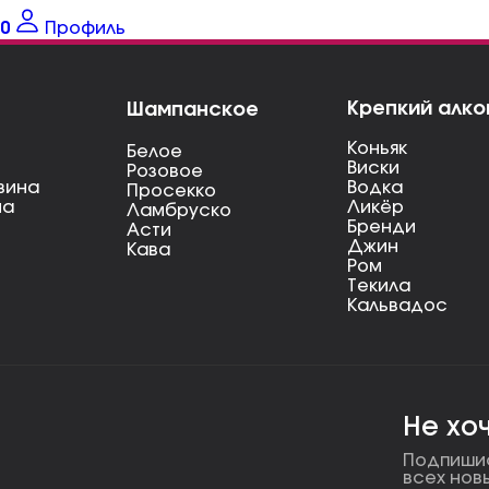
0
Профиль
Крепкий алко
Шампанское
Коньяк
Белое
Виски
Розовое
вина
Водка
Просекко
на
Ликёр
Ламбруско
Бренди
Асти
Джин
Кава
Ром
Текила
Кальвадос
Не хо
Подпишис
всех нов