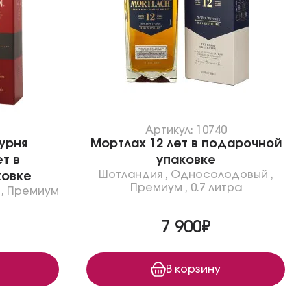
7
Артикул: 10740
урня
Мортлах 12 лет в подарочной
т в
упаковке
Шотландия
,
Односолодовый
,
ковке
Премиум
,
0.7 литра
,
Премиум
7 900₽
В корзину