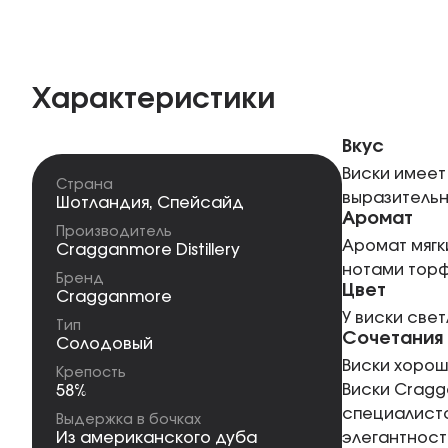
Характеристики
Вкус
Виски имеет
Страна
выразительн
Шотландия
,
Спейсайд
Аромат
Производитель
Аромат мягк
Cragganmore Distillery
нотами торф
Бренд
Цвет
Cragganmore
У виски све
Тип
Сочетания
Солодовый
Виски хорош
Крепость
Виски Cragga
58%
специалисто
Выдержка в бочках
Из американского дуба
элегантност