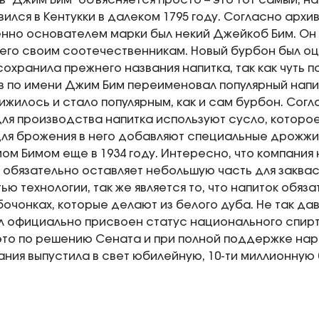
ь "Джим Бим" объясняется просто – это тот самый, н
вился в Кентукки в далеком 1795 году. Согласно арх
нно основателем марки был некий Джейкоб Бим. Он
его своим соотечественникам. Новый бурбон был оц
охранила прежнего названия напитка, так как чуть п
 по имени Джим Бим переименовал популярный напит
ижилось и стало популярным, как и сам бурбон. Сог
ля производства напитка используют сусло, которое
 для брожения в него добавляют специальные дрожжи
м Бимом еще в 1934 году. Интересно, что компания 
 обязательно оставляет небольшую часть для заквас
ю технологии, так же является то, что напиток обяз
очонках, которые делают из белого дуба. Не так давн
л официально присвоен статус национального спирт
то по решению Сената и при полной поддержке нар
ания выпустила в свет юбилейную, 10-ти миллионную