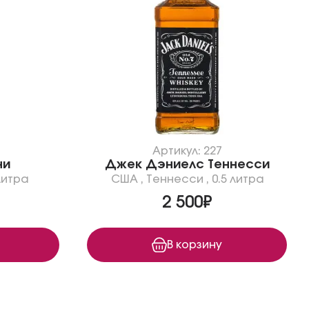
Артикул: 227
ни
Джек Дэниелс Теннесси
литра
США
,
Теннесси
,
0.5 литра
2 500₽
В корзину