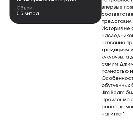
популярност
впервые поя
Объем
0.5 литра
соответстве
представил 
История не с
наследников
название пр
традициям д
кукурузы, а
самим Джимо
полностью и
Особенность
обугленных б
Jim Beam бы
Произошло э
ранее, комп
напитка."