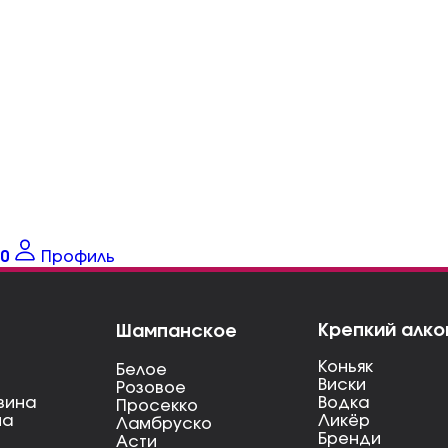
0
Профиль
Крепкий алко
Шампанское
Коньяк
Белое
Виски
Розовое
вина
Водка
Просекко
на
Ликёр
Ламбруско
Бренди
Асти