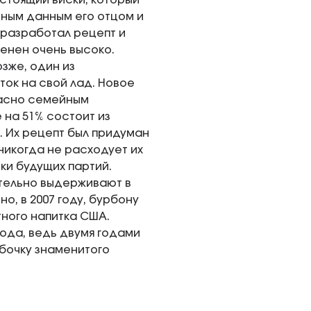
астоящий виски, который
ивным данным его отцом и
 разработал рецепт и
енен очень высоко.
озже, один из
ок на свой лад. Новое
ласно семейным
 на 51% состоит из
. Их рецепт был придуман
никогда не расходует их
ки будущих партий.
ательно выдерживают в
о, в 2007 году, бурбону
ного напитка США.
ода, ведь двумя годами
 бочку знаменитого