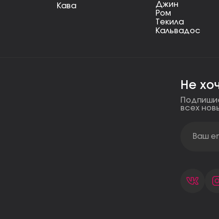
Джин
Кава
Ром
Текила
Кальвадос
Не хо
Подпишис
всех нов