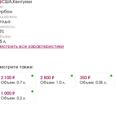
США
Кентукки
,
ип:
урбон
ыдержка:
 года
репость:
0%
бъём:
5 л.
мотреть все характеристики
мотрите также:
2 100 ₽
2 800 ₽
350 ₽
Объем: 0.7 л.
Объем: 1.0 л.
Объем: 0.05 л.
1 000 ₽
Объем: 0.2 л.