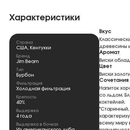
Характеристики
Вкус
Классически
Страна
древесины и
США
,
Кентукки
Аромат
Бренд
Виски облад
Jim Beam
Цвет
Тип
Виски золот
Бурбон
Сочетания
Фильтрация
Напиток хор
Холодная фильтрация
со льдом. Б
Крепость
коктейлей.
40%
"Старинный,
Выдержка
4 года
характеризу
всему миру 
Выдержка в бочках
Из американского дуба