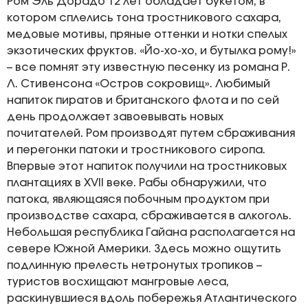
Ром Эль Дорадо 12 лет обладает букетом, в
котором сплелись тона тростникового сахара,
медовые мотивы, пряные оттенки и нотки спелых
экзотических фруктов. «Йо-хо-хо, и бутылка рому!»
– все помнят эту известную песенку из романа Р.
Л. Стивенсона «Остров сокровищ». Любимый
напиток пиратов и британского флота и по сей
день продолжает завоевывать новых
почитателей. Ром производят путем сбраживания
и перегонки патоки и тростникового сиропа.
Впервые этот напиток получили на тростниковых
плантациях в XVII веке. Рабы обнаружили, что
патока, являющаяся побочным продуктом при
производстве сахара, сбраживается в алкоголь.
Небольшая республика Гайана располагается на
севере Южной Америки. Здесь можно ощутить
подлинную прелесть нетронутых тропиков –
туристов восхищают мангровые леса,
раскинувшиеся вдоль побережья Атлантического