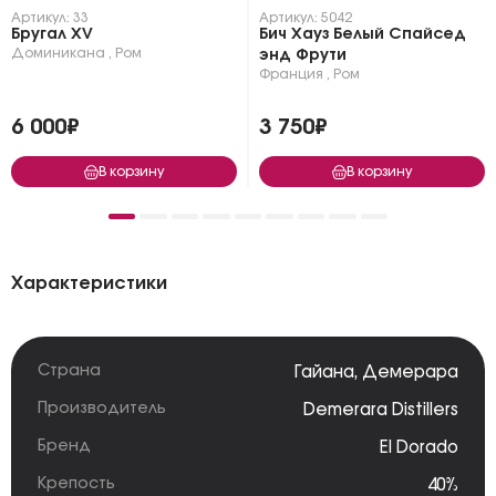
Артикул: 33
Артикул: 5042
Бругал XV
Бич Хауз Белый Спайсед
Доминикана
,
Ром
энд Фрути
Франция
,
Ром
6 000₽
3 750₽
В корзину
В корзину
Характеристики
Страна
Гайана
,
Демерара
Производитель
Demerara Distillers
Бренд
El Dorado
Крепость
40%