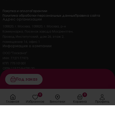
Покупка и оплата
Гарантии
Политика обработки персональных данных
Правила сайта
Адрес организации
108820, г. Москва, 108820, г. Москва, р-н
Коммунарка, Поселок завода Мосрентген,
Проезд Институтский, дом 26, этаж 2,
помещение 16, офис 1
Информация о компании
ООО "Тоскана"
ИНН: 7727177973
КПП: 775101001
ОГРН 1157746478120
ОКПО 45326414
Основной вид деятельности: 47.25 торговля
Под заказ
розничная напитками в
специализированных магазинах
0
0
Главная
Избранное
Винотеки
Корзина
Профиль