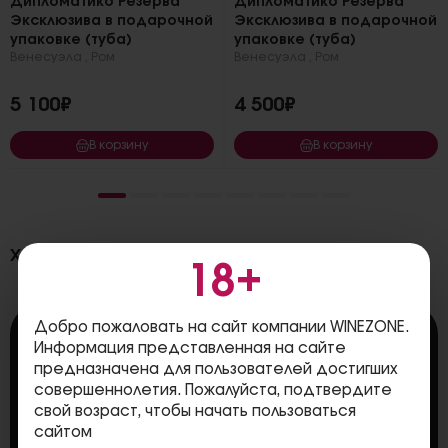
Дипломатико Резерва
Дипломатико Резерва
Эксклюзива в подарочной
Эксклюзива в подарочной
упаковке (туба)
упаковке (туба)
Венесуэла
,
Ром
Венесуэла
,
Ром
5 100₽
4 500₽
В корзину
В корзину
Характеристики
18+
Добро пожаловать на сайт компании WINEZONE.
Страна
Венесуэла
Информация представленная на сайте
предназначена для пользователей достигших
Производитель
Destilerias Unidas (Dusa)
совершеннолетия. Пожалуйста, подтвердите
Бренд
Botucal
свой возраст, чтобы начать пользоваться
сайтом
Крепость
40%