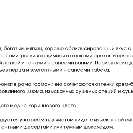
 богатый, мягкий, хорошо сбалансированный вкус с 
тонами, развивающимися оттенками орехов и пряно
 ноткой и тонкими нюансами ванили. Послевкусие д
ьев перца и элегантными нюансами табака.
ромате рома гармонично сочетаются оттенки крем-
ованного изюма, изысканных сушеных специй и суш
его медно-коричневого цвета.
дуется употреблять в чистом виде, с изысканной с
гантными десертами или темным шоколадом.