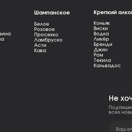
Крепкий алко
Шампанское
Коньяк
Белое
Виски
Розовое
вина
Водка
Просекко
на
Ликёр
Ламбруско
Бренди
Асти
Джин
Кава
Ром
Текила
Кальвадос
Не хо
Подпишис
всех нов