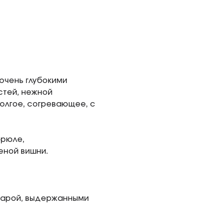
очень глубокими
стей, нежной
олгое, согревающее, с
брюле,
еной вишни.
игарой, выдержанными