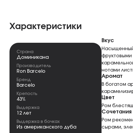
Характеристики
Вкус
Насыщенный,
Страна
фруктовыми 
Доминикана
карамельной
Производитель
нотами лист
Ron Barcelo
Аромат
Бренд
В богатом а
Barcelo
карамелизир
Крепость
Цвет
43%
Ром блестящ
Выдержка
Сочетания
12 лет
Ром рекомен
Выдержка в бочках
Из американского дуба
сырами, эле