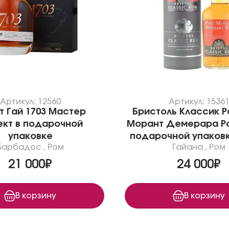
Артикул: 12560
Артикул: 1536
т Гай 1703 Мастер
Бристоль Классик Р
кт в подарочной
Морант Демерара Ром
упаковке
подарочной упаковк
Барбадос
,
Ром
Гайана
,
Ром
21 000₽
24 000₽
В корзину
В корзину