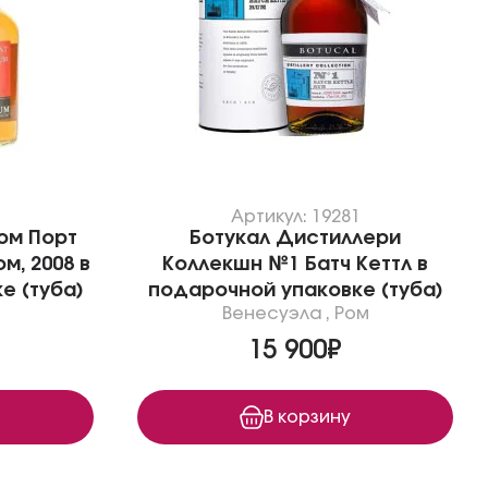
1
Артикул: 19281
ом Порт
Ботукал Дистиллери
, 2008 в
Коллекшн №1 Батч Кеттл в
е (туба)
подарочной упаковке (туба)
Венесуэла
,
Ром
15 900₽
В корзину