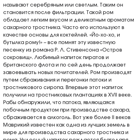
называют серебряным или светлым. Таким он
становится после фильтрации. Такой ром
обладает легким вкусом и деликатным ароматом
сахарного тростника. Часто его используют в
качестве основы для коктейлей. «Йо-хо-хо, и
бутылка рому!» – все помнят эту известную
песенку из романа Р. Л. Стивенсона «Остров
сокровищ». Любимый напиток пиратов и
британского флота и по сей день продолжает
завоевывать новых почитателей. Ром производят
путем сбраживания и перегонки патоки и
тростникового сиропа. Впервые этот напиток
получили на тростниковых плантациях в XVII веке.
Рабы обнаружили, что патока, являющаяся
побочным продуктом при производстве сахара,
сбраживается в алкоголь. Вот уже более II веков
Маврикий известен как одна из лучших земель в
мире для производства сахарного тростника и