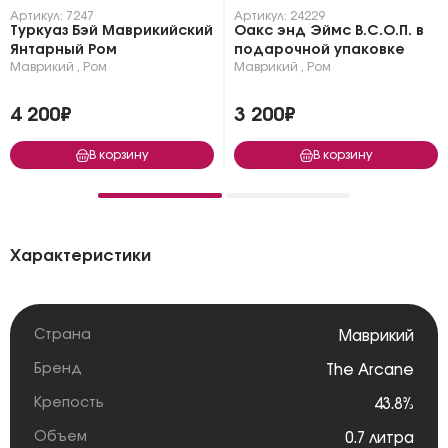
Артикул: 7247
Артикул: 24229
Туркуаз Бэй Маврикийский
Оакс энд Эймс В.С.О.П. в
Янтарный Ром
подарочной упаковке
Маврикий
,
Ром
Маврикий
,
Ром
4 200₽
3 200₽
В корзину
В корзину
Характеристики
Страна
Маврикий
Бренд
The Arcane
Крепость
43.8%
Объем
0.7 литра