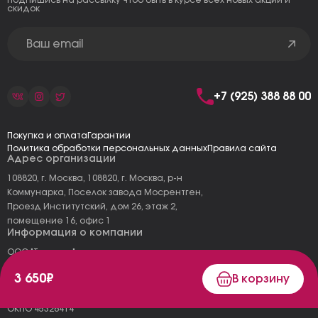
Подпишись на рассылку чтоб быть в курсе всех новых акций и
скидок
+7 (925) 388 88 00
Покупка и оплата
Гарантии
Политика обработки персональных данных
Правила сайта
Адрес организации
108820, г. Москва, 108820, г. Москва, р-н
Коммунарка, Поселок завода Мосрентген,
Проезд Институтский, дом 26, этаж 2,
помещение 16, офис 1
Информация о компании
ООО "Тоскана"
ИНН: 7727177973
3 650₽
В корзину
КПП: 775101001
ОГРН 1157746478120
ОКПО 45326414