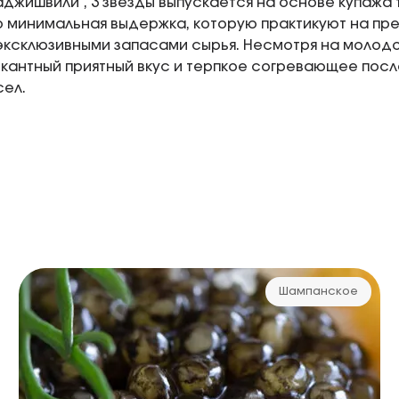
аджишвили", 3 звезды выпускается на основе купажа
о минимальная выдержка, которую практикуют на пре
эксклюзивными запасами сырья. Несмотря на молодо
кантный приятный вкус и терпкое согревающее посл
сел.
Шампанское