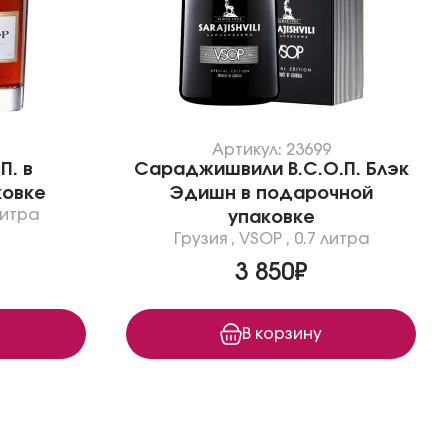
1
Артикул: 23699
П. в
Сараджишвили В.С.О.П. Блэк
ковке
Эдишн в подарочной
литра
упаковке
Грузия
,
VSOP
,
0.7 литра
3 850₽
В корзину