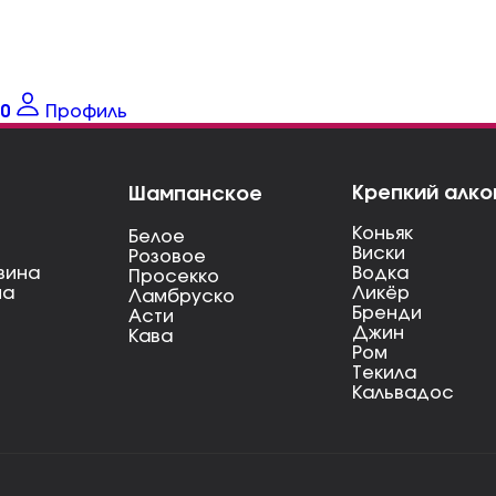
0
Профиль
Крепкий алко
Шампанское
Коньяк
Белое
Виски
Розовое
вина
Водка
Просекко
на
Ликёр
Ламбруско
Бренди
Асти
Джин
Кава
Ром
Текила
Кальвадос