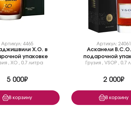
Артикул: 4465
Артикул: 2406
джишвили X.O. в
Асканели В.С.О.
рочной упаковке
подарочной упа
зия
,
XO
,
0.7 литра
Грузия
,
VSOP
,
0.7 
5 000₽
2 000₽
В корзину
В корзину