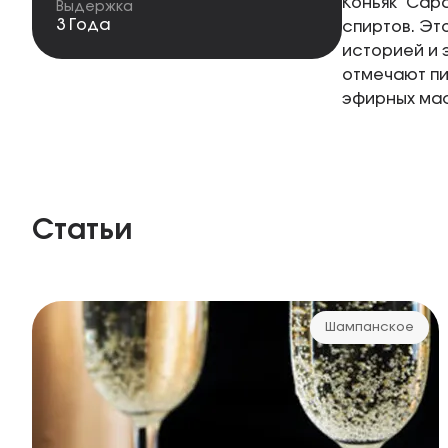
Коньяк "Сар
Выдержка
3 Года
спиртов. Эт
историей и 
отмечают пи
эфирных ма
Статьи
Шампанское