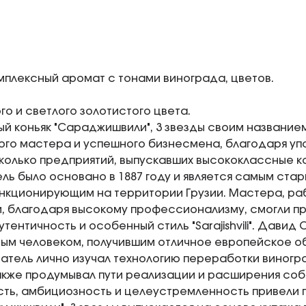
омплексный аромат с тонами винограда, цветов.
го и светлого золотистого цвета.
ый коньяк "Сараджишвили", 3 звезды своим названи
го мастера и успешного бизнесмена, благодаря уп
колько предприятий, выпускавших высококлассные к
ль было основано в 1887 году и является самым ст
нкционирующим на территории Грузии. Мастера, р
, благодаря высокому профессионализму, смогли пр
утентичность и особенный стиль "Sarajishvili". Дави
ым человеком, получившим отличное европейское о
тель лично изучал технологию переработки виногра
также продумывал пути реализации и расширения соб
ть, амбициозность и целеустремленность привели п