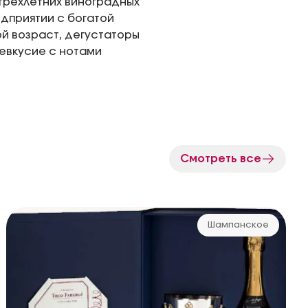
 трехлетних виноградных
дприятии с богатой
й возраст, дегустаторы
евкусие с нотами
Смотреть все
Шампанское