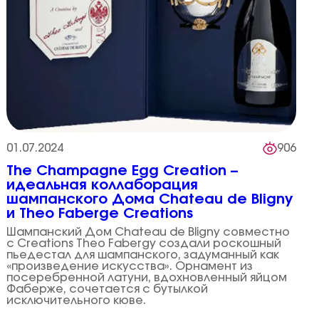
01.07.2024
906
The Champagne Egg Creation –
идеальная коллаборация
шампанского Дома Chateau de Bligny
и Theo Faberge Creations
Шампанский Дом Chateau de Bligny совместно
с Creations Theo Fabergу создали роскошный
пьедестал для шампанского, задуманный как
«произведение искусства». Орнамент из
посеребренной латуни, вдохновленный яйцом
Фаберже, сочетается с бутылкой
исключительного кюве.