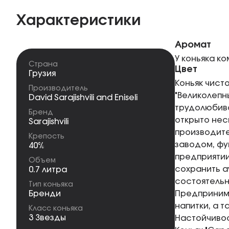
Характеристики
Аромат
У коньяка к
Страна
Цвет
Грузия
Коньяк чисто
Производитель
"Великолепн
David Sarajishvili and Eniseli
трудолюбиво
Бренд
открыто нес
Sarajishvili
производите
Крепость
заводом, фу
40%
предприятии
Объем
сохранить а
0.7 литра
состоятельн
Тип коньяка
Бренди
Предпринима
напитки, а 
Класс коньяка
3 Звезды
Настойчивос