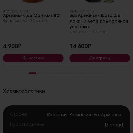
Артикул: 11247
Артикул: 7559
Арманьяк де Монталь ВС
Баз Арманьяк Шато Де
Франция
,
VS
,
0.7 литра
Лаки 17 лет в подарочной
упаковке
Франция
,
0.7 литра
4 900₽
14 600₽
В корзину
В корзину
Характеристики
Страна
Франция
,
Арманьяк
,
Ба-Арманьяк
Производитель
Lheraud