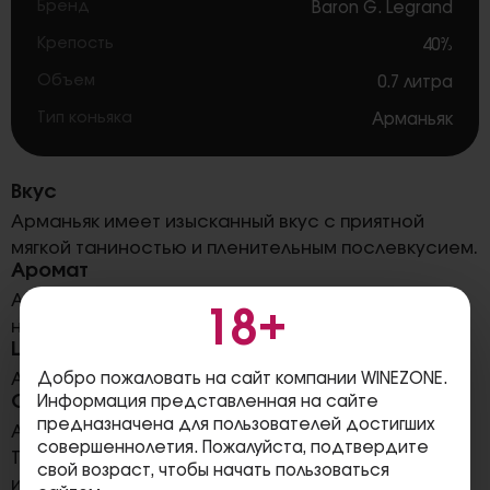
Бренд
Baron G. Legrand
Крепость
40%
Объем
0.7 литра
Тип коньяка
Арманьяк
Вкус
Арманьяк имеет изысканный вкус с приятной
мягкой таниностью и пленительным послевкусием.
Аромат
Арманьяк обладает роскошным ароматом с
18+
нотами поджаренного хлеба, лакрицы и какао.
Цвет
Добро пожаловать на сайт компании WINEZONE.
Арманьяк великолепного янтарного цвета.
Сочетания
Информация представленная на сайте
предназначена для пользователей достигших
Арманьяк является превосходным дижестивом.
совершеннолетия. Пожалуйста, подтвердите
Также он сочетается с изысканными колбасными
свой возраст, чтобы начать пользоваться
изделиями, блюдами гасконской кухни, фуа-гра.