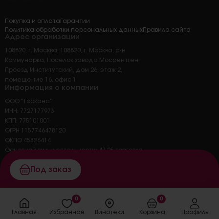
Покупка и оплата
Гарантии
Политика обработки персональных данных
Правила сайта
Адрес организации
108820, г. Москва, 108820, г. Москва, р-н
Коммунарка, Поселок завода Мосрентген,
Проезд Институтский, дом 26, этаж 2,
помещение 16, офис 1
Информация о компании
ООО "Тоскана"
ИНН: 7727177973
КПП: 775101001
ОГРН 1157746478120
ОКПО 45326414
Основной вид деятельности: 47.25 торговля
розничная напитками в
Под заказ
специализированных магазинах
0
0
Главная
Избранное
Винотеки
Корзина
Профиль