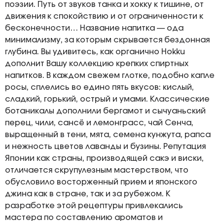
поэзии. Путь от звуков танка и хокку к тишине, от
движения к спокойствию и от ограниченности к
бесконечности… Название напитка — ода
минимализму, за которым скрывается бездонная
глубина. Вы удивитесь, как органично Hokku
дополнит Вашу коллекцию крепких спиртных
напитков. В каждом свежем глотке, подобно капле
росы, сплелись во едино пять вкусов: кислый,
сладкий, горький, острый и умами. Классические
ботаникалы дополнили бергамот и сычуаньский
перец, чили, сансё и лемонграсс, чай Сенча,
выращенный в тени, мята, семена кунжута, рапса
и нежность цветов лаванды и бузины. Репутация
Японии как страны, производящей сакэ и виски,
отличается скрупулезным мастерством, что
обусловило восторженный прием и японского
джина как в стране, так и за рубежом. К
разработке этой рецептуры привлекались
мастера по составлению ароматов и