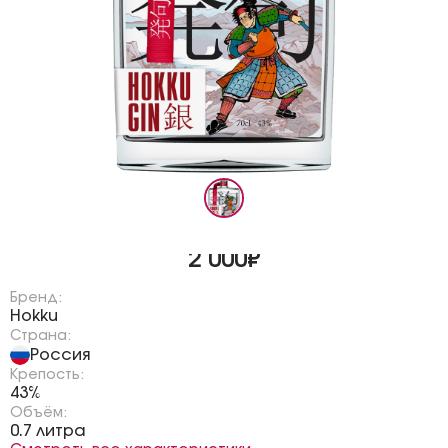
2 000₽
Бренд:
Hokku
Страна:
Россия
Крепость:
43%
Объём:
0.7 литра