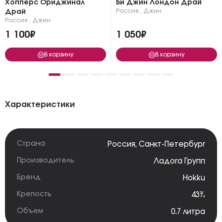
Хопперс Ориджинал
Би Джин Лондон Драй
Россия
,
Джин
Драй
Россия
,
Джин
1 100₽
1 050₽
В корзину
В корзину
Характеристики
Страна
Россия
,
Санкт-Петербург
Производитель
Ладога Групп
Бренд
Hokku
Крепость
43%
Объем
0.7 литра