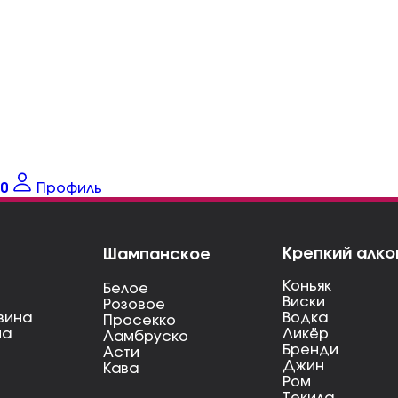
0
Профиль
Крепкий алко
Шампанское
Коньяк
Белое
Виски
Розовое
вина
Водка
Просекко
на
Ликёр
Ламбруско
Бренди
Асти
Джин
Кава
Ром