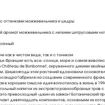
 с оттенками можжевельника и цедры
й аромат можжевельника с легкими цитрусовыми но
зрачный
че как в чистом виде, так и с тоником
де Франции есть все: солнце, море и самая живопи
а Château de Bonbonnet, окруженного дикими хвой
и. Шишкоягоды этих растений вдохновили основате
ксандра Габриэля на создание современного франц
 в хорошем смысле идея воплотилась в жизнь в 1996
гольный напиток из экстракта разнообразных трав с
это превосходный «джин из замка»! Ботанический 
чает девятнадцать компонентов, основными из котор