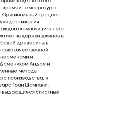
и производстве этого
, время и температура
. Оригинальный процесс
 для достижения
 каждого композиционного
актика выдержки джинов в
дубовой древесины в
высококачественной
изнесменами и
-Домеником Андре и
сленные методы
го производства, и
уара Гран Шампани.
ие выдающиеся спиртные