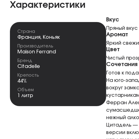
Характеристики
Вкус
Пряный вкус
Страна
Аромат
Франция
,
Коньяк
Яркий свежи
Производитель
Цвет
Maison Ferrand
Чистый про
Бренд
Сочетания
Citadelle
Готов к пода
Крепость
На юго-запа
44%
вокруг замк
Объем
кустарникам
1 литр
Ферран Але
сумасшедшая
нежный алко
Цитадель — 
версии вклю