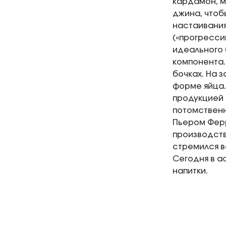
кардамон, м
джина, чтоб
настаивания
(«прогресси
идеального 
компонента.
бочках. На 
форме яйца.
продукцией 
потомствен
Пьером Ферр
производств
стремился в
Сегодня в а
напитки.