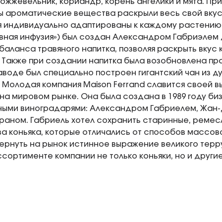
ожжевельник, кориандр, корень ангелики и мята. Пр
ы ароматические вещества раскрыли весь свой вкус
 индивидуально адаптированы к каждому растению
вная инфузия») был создан Александром Габриэлем
баланса травяного напитка, позволяя раскрыть вкус
 Также при создании напитка была возобновлена пр
заводе был специально построен гигантский чан из 
 Молодая компания Maison Ferrand славится своей 
на мировом рынке. Она была создана в 1989 году б
ными виноградарями: Александром Габриелем, Жан
аном. Габриель хотел сохранить старинные, реме
а коньяка, которые отличались от способов массово
ернуть на рынок истинное выражение великого терр
ссортименте компании не только коньяки, но и друг