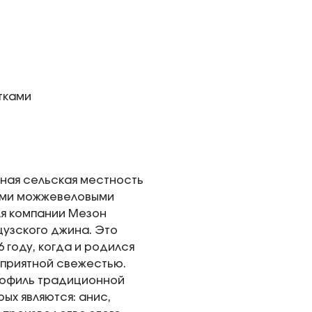
тками
сная сельская местность
ными можжевеловыми
ля компании Мезон
узского джина. Это
 году, когда и родился
 приятной свежестью.
профиль традиционной
ых являются: анис,