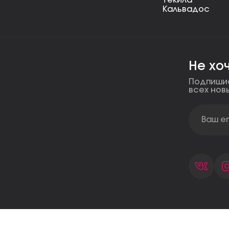
Текила
Кальвадос
Не хо
Подпишис
всех нов
Покупка и оплата
Гарантии
Политик