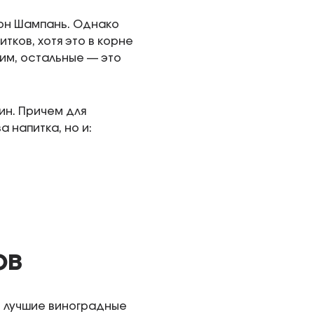
он Шампань. Однако
тков, хотя это в корне
им, остальные — это
ин. Причем для
 напитка, но и:
ов
о лучшие виноградные