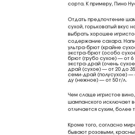
сорта. К примеру, Пино Н
Отдать предпочтение шам
сухой, горьковатый вкус н
выбрать хорошее игристое
содержание сахара. Напит
ультра-брют (крайне сухо
экстра-брют (особо сухое)
брют (грубо сухое) — от 6 д
экстра-драй (очень сухое) 
драй (сухое) — от 20 до 35 
семи-драй (полусухое) — от
ду (нежное) — от 50 г/л.
Чем слаще игристое вино,
шампанского исключает в
отличается сухим, более 
Кроме того, согласно мир
бывают розовыми, красны