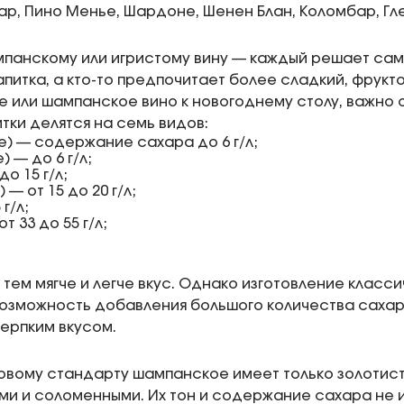
уар, Пино Менье, Шардоне, Шенен Блан, Коломбар, Г
панскому или игристому вину — каждый решает сам.
апитка, а кто-то предпочитает более сладкий, фрукто
 или шампанское вино к новогоднему столу, важно 
ки делятся на семь видов:
е) — содержание сахара до 6 г/л;
 — до 6 г/л;
о 15 г/л;
— от 15 до 20 г/л;
г/л;
 33 до 55 г/л;
 тем мягче и легче вкус. Однако изготовление класс
озможность добавления большого количества сахар
терпким вкусом.
овому стандарту шампанское имеет только золотисты
ми и соломенными. Их тон и содержание сахара не 