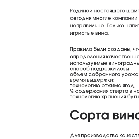
Родиной настоящего шамп
сегодня многие компании 
неправильно. Только напи
игристые вина.
Правила были созданы, чт
определения качественног
используемые виноградны
способ подрезки лозы;
объем собранного урожа
время выдержки;
технологию отжима ягод;
% содержания спирта в на
технологию хранения буты
Сорта вин
Для производства качеств